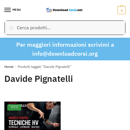
Skip
Skip
to
to
MENU
0
navigation
content
Cerca:
Cerca
Per maggiori informazioni scrivimi a
info@downloadcorsi.org
Home
/
Prodotti taggati “Davide Pignatelli”
Davide Pignatelli
-90%