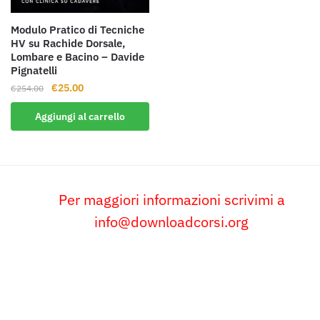
Modulo Pratico di Tecniche
HV su Rachide Dorsale,
Lombare e Bacino – Davide
Pignatelli
Il
Il
€
25.00
€
254.00
prezzo
prezzo
Aggiungi al carrello
originale
attuale
era:
è:
€254.00.
€25.00.
Per maggiori informazioni scrivimi a
info@downloadcorsi.org