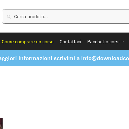
Cerca:
Cerca
Come comprare un corso
Contattaci
Pacchetto corsi
ggiori informazioni scrivimi a
info@downloadcor