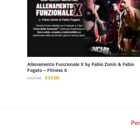
Allenamento Funzionale X by Fabio Zonin & Fabio
Fogato – Fitness X
Il
Il
€
19.00
€
229.00
prezzo
prezzo
originale
attuale
era:
è:
€229.00.
€19.00.
Per