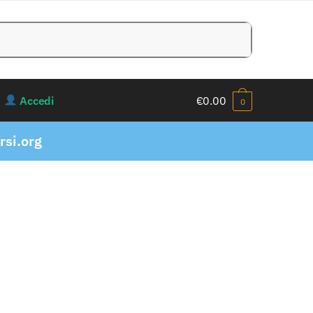
Accedi
€
0.00
0
si.org