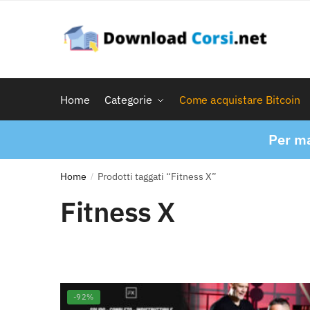
Skip
Skip
to
to
navigation
content
Home
Categorie
Come acquistare Bitcoin
Per ma
Home
Prodotti taggati “Fitness X”
/
Fitness X
-92%