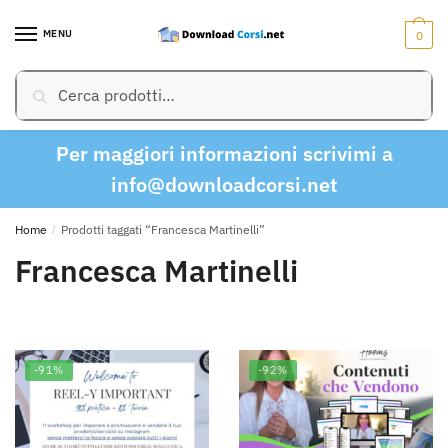
Skip
Skip
to
to
MENU
0
navigation
content
Cerca:
Cerca
Per maggiori informazioni scrivimi a
info@downloadcorsi.net
Home
/
Prodotti taggati “Francesca Martinelli”
Francesca Martinelli
-91%
-92%