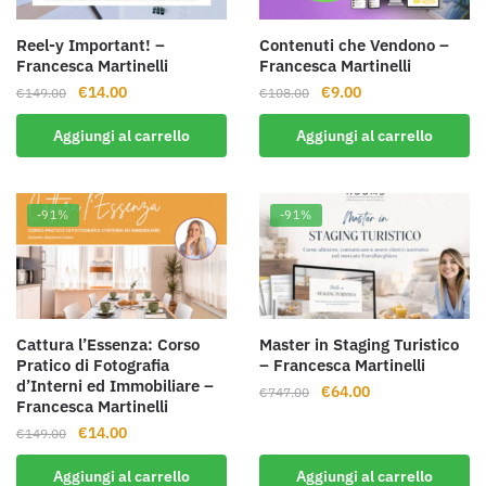
Reel-y Important! –
Contenuti che Vendono –
Francesca Martinelli
Francesca Martinelli
Il
Il
Il
Il
€
14.00
€
9.00
€
149.00
€
108.00
prezzo
prezzo
prezzo
prezzo
Aggiungi al carrello
Aggiungi al carrello
originale
attuale
originale
attuale
era:
è:
era:
è:
€149.00.
€14.00.
€108.00.
€9.00.
-91%
-91%
Cattura l’Essenza: Corso
Master in Staging Turistico
Pratico di Fotografia
– Francesca Martinelli
d’Interni ed Immobiliare –
Il
Il
€
64.00
€
747.00
Francesca Martinelli
prezzo
prezzo
Il
Il
€
14.00
€
149.00
originale
attuale
prezzo
prezzo
era:
è:
Aggiungi al carrello
Aggiungi al carrello
originale
attuale