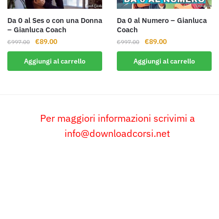
Da 0 al Ses o con una Donna
Da 0 al Numero – Gianluca
– Gianluca Coach
Coach
Il
Il
Il
Il
€
89.00
€
89.00
€
997.00
€
997.00
prezzo
prezzo
prezzo
prezzo
Aggiungi al carrello
Aggiungi al carrello
originale
attuale
originale
attuale
era:
è:
era:
è:
€997.00.
€89.00.
€997.00.
€89.00.
Per maggiori informazioni scrivimi a
info@downloadcorsi.net