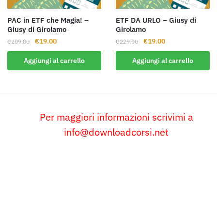
PAC in ETF che Magia! –
ETF DA URLO – Giusy di
Giusy di Girolamo
Girolamo
Il
Il
Il
Il
€
19.00
€
19.00
€
209.00
€
229.00
prezzo
prezzo
prezzo
prezzo
Aggiungi al carrello
Aggiungi al carrello
originale
attuale
originale
attuale
era:
è:
era:
è:
€209.00.
€19.00.
€229.00.
€19.00.
Per maggiori informazioni scrivimi a
info@downloadcorsi.net