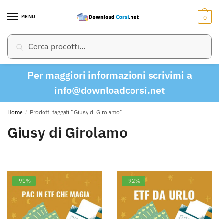
Skip
Skip
to
to
MENU
0
navigation
content
Cerca:
Cerca
Per maggiori informazioni scrivimi a
info@downloadcorsi.net
Home
/
Prodotti taggati “Giusy di Girolamo”
Giusy di Girolamo
-91%
-92%