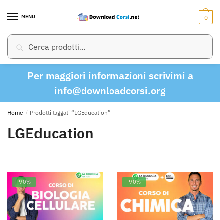
Skip
Skip
to
to
MENU
0
navigation
content
Cerca:
Cerca
Per maggiori informazioni scrivimi a
info@downloadcorsi.org
Home
/
Prodotti taggati “LGEducation”
LGEducation
-90%
-90%