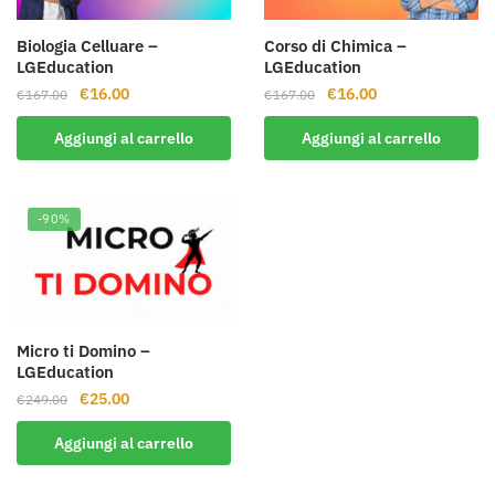
Biologia Celluare –
Corso di Chimica –
LGEducation
LGEducation
Il
Il
Il
Il
€
16.00
€
16.00
€
167.00
€
167.00
prezzo
prezzo
prezzo
prezzo
Aggiungi al carrello
Aggiungi al carrello
originale
attuale
originale
attuale
era:
è:
era:
è:
€167.00.
€16.00.
€167.00.
€16.00.
-90%
Micro ti Domino –
LGEducation
Il
Il
€
25.00
€
249.00
prezzo
prezzo
Aggiungi al carrello
originale
attuale
era:
è: