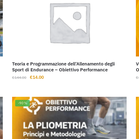
Teoria e Programmazione dell’Allenamento degli
V
Sport di Endurance – Obiettivo Performance
O
Il
Il
€
14.00
€
144.00
€
prezzo
prezzo
originale
attuale
era:
è:
-90%
€144.00.
€14.00.