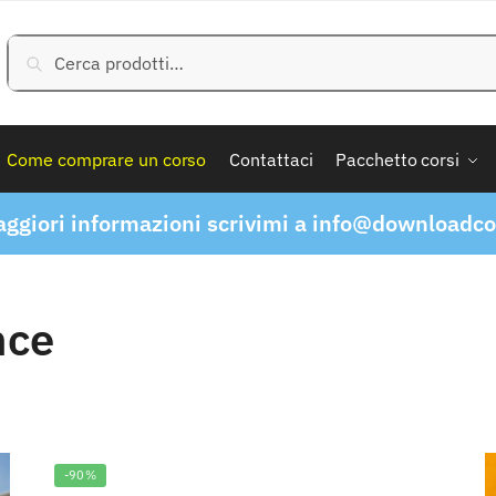
Cerca:
Cerca
Come comprare un corso
Contattaci
Pacchetto corsi
ggiori informazioni scrivimi a
info@downloadcor
nce
-90%