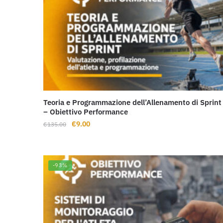
Teoria e Programmazione dell’Allenamento di Sprint
– Obiettivo Performance
Il
Il
€
9.00
€
135.00
prezzo
prezzo
originale
attuale
era:
è:
-93%
€135.00.
€9.00.