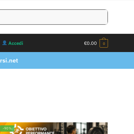
Accedi
€
0.00
0
si.net
-90%