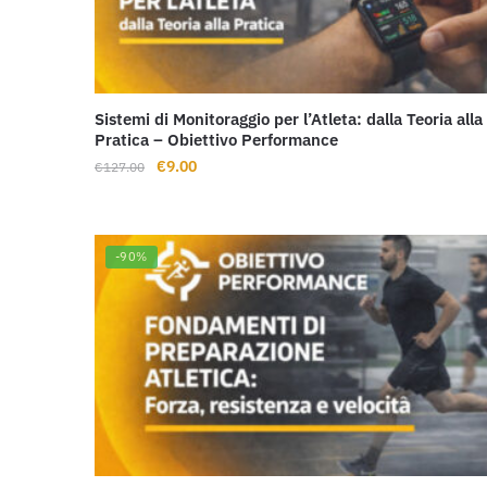
Sistemi di Monitoraggio per l’Atleta: dalla Teoria alla
Pratica – Obiettivo Performance
Il
Il
€
9.00
€
127.00
prezzo
prezzo
originale
attuale
era:
è:
-90%
€127.00.
€9.00.