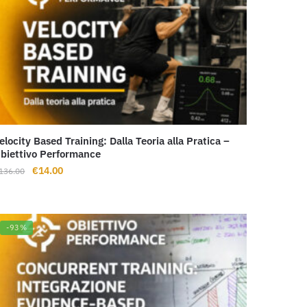
elocity Based Training: Dalla Teoria alla Pratica –
biettivo Performance
Il
Il
€
14.00
136.00
prezzo
prezzo
originale
attuale
era:
è:
-93%
€136.00.
€14.00.