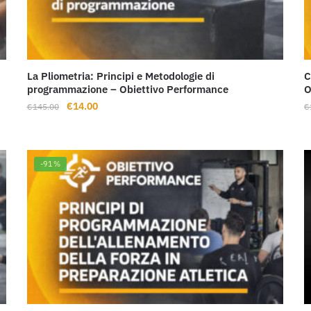
La Pliometria: Principi e Metodologie di
C
programmazione – Obiettivo Performance
O
Il
Il
€
14.00
€
145.00
€
prezzo
prezzo
originale
attuale
era:
è:
-91%
€145.00.
€14.00.