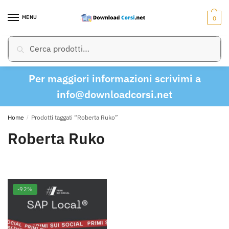
Skip
Skip
to
to
MENU
0
navigation
content
Cerca:
Cerca
Per maggiori informazioni scrivimi a
info@downloadcorsi.net
Home
/
Prodotti taggati “Roberta Ruko”
Roberta Ruko
-92%