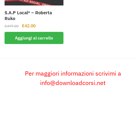
S.A.P Local® – Roberta
Ruko
Il
Il
€
42.00
€
497.00
prezzo
prezzo
Aggiungi al carrello
originale
attuale
era:
è:
€497.00.
€42.00.
Per maggiori informazioni scrivimi a
info@downloadcorsi.net