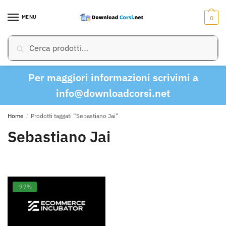
Skip
Skip
to
to
MENU
0
navigation
content
Cerca:
Cerca
Per maggiori informazioni scrivimi a
info@downloadcorsi.net
Home
/
Prodotti taggati “Sebastiano Jai”
Sebastiano Jai
-97%