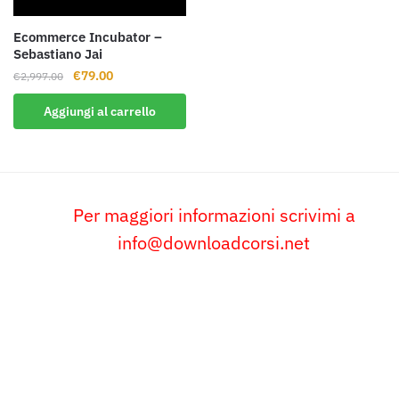
Ecommerce Incubator –
Sebastiano Jai
Il
Il
€
79.00
€
2,997.00
prezzo
prezzo
Aggiungi al carrello
originale
attuale
era:
è:
€2,997.00.
€79.00.
Per maggiori informazioni scrivimi a
info@downloadcorsi.net