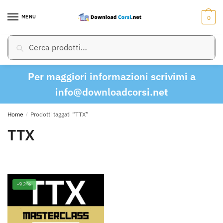
Skip
Skip
to
to
MENU
0
navigation
content
Cerca:
Cerca
Per maggiori informazioni scrivimi a
info@downloadcorsi.net
Home
/
Prodotti taggati “TTX”
TTX
-92%