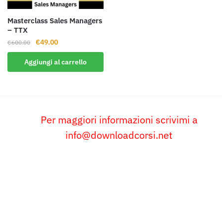
Masterclass Sales Managers
– TTX
Il
Il
€
49.00
€
600.00
prezzo
prezzo
Aggiungi al carrello
originale
attuale
era:
è:
€600.00.
€49.00.
Per maggiori informazioni scrivimi a
info@downloadcorsi.net