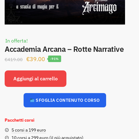
In offerta!
Accademia Arcana – Rotte Narrative
Il
Il
€
39.00
€
419.00
-91%
prezzo
prezzo
originale
attuale
Aggiungi al carrello
era:
è:
€419.00.
€39.00.
SFOGLIA CONTENUTO CORSO
Pacchetti corsi
5 corsi a 199 euro
10 corsi a 299 euro (il più acquistato)