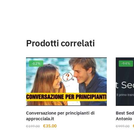
Prodotti correlati
-82%
-94%
Conversazione per principianti di
Best Sed
approcciala.it
Antonio
Il
Il
I
€
35.00
€
197.00
€
997.00
prezzo
prezzo