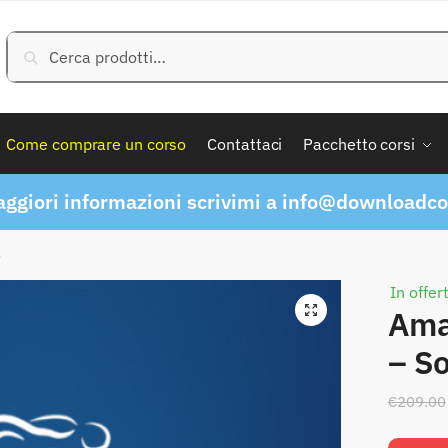
Cerca:
Cerca
Come comprare un corso
Contattaci
Pacchetto corsi
ggiori informazioni scrivimi a
info@downloadcor
o
In offer
Ama
– So
€
209.00