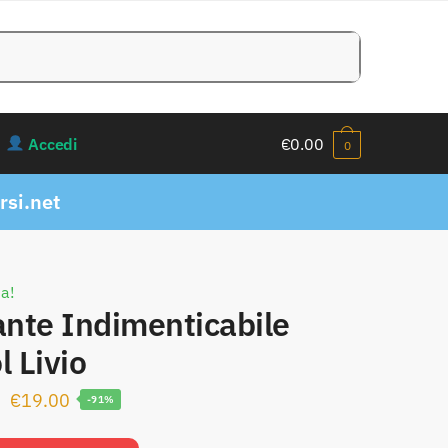
Accedi
€
0.00
0
si.net
ta!
nte Indimenticabile
l Livio
Il
Il
€
19.00
-91%
prezzo
prezzo