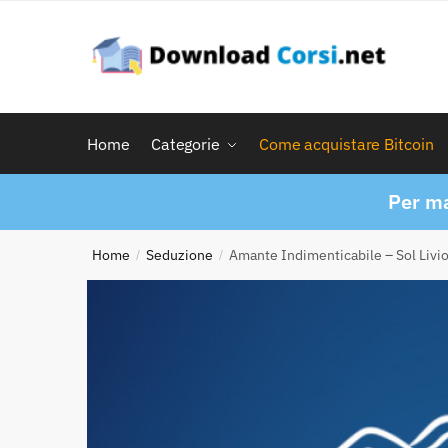
Skip
Skip
to
to
navigation
content
Home
Categorie
Come acquistare Bitcoin
Per ma
Home
Seduzione
Amante Indimenticabile – Sol Livi
/
/