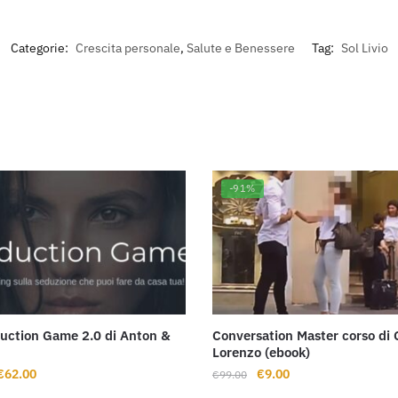
Categorie:
Crescita personale
,
Salute e Benessere
Tag:
Sol Livio
-91%
uction Game 2.0 di Anton &
Conversation Master corso di 
Lorenzo (ebook)
l
Il
Il
Il
€
62.00
€
9.00
€
99.00
prezzo
prezzo
prezzo
prezzo