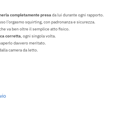
enerla completamente presa
da lui durante ogni rapporto.
luso l’orgasmo squirting, con padronanza e sicurezza.
he va ben oltre il semplice atto fisico.
ica corretta
, ogni singola volta.
 saperlo davvero meritato.
 dalla camera da letto.
vio