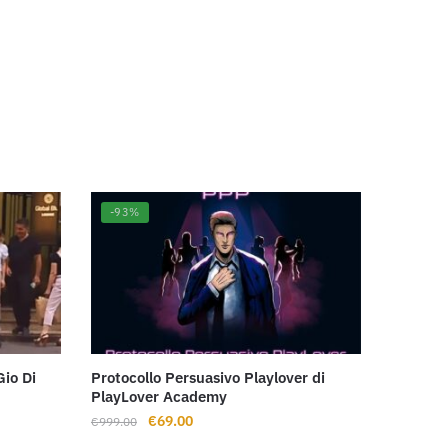
-93%
Gio Di
Protocollo Persuasivo Playlover di
PlayLover Academy
Il
Il
€
69.00
€
999.00
prezzo
prezzo