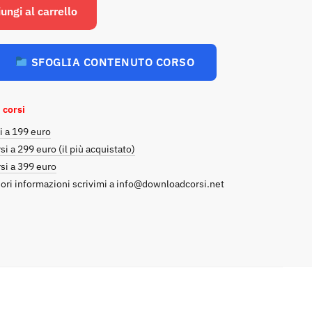
originale
attuale
ungi al carrello
era:
è:
€209.00.
€19.00.
SFOGLIA CONTENUTO CORSO
 corsi
i a 199 euro
si a 299 euro (il più acquistato)
si a 399 euro
ori informazioni scrivimi a
info@downloadcorsi.net