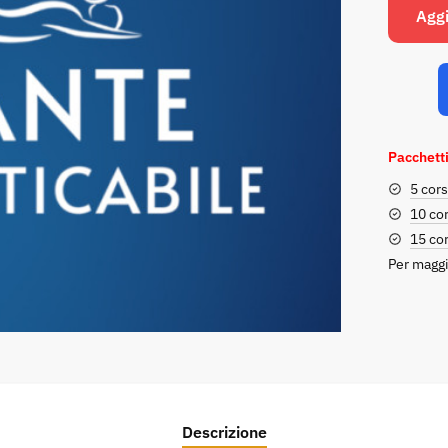
Aggi
Pacchetti
5 cors
10 cor
15 cor
Per maggi
Descrizione