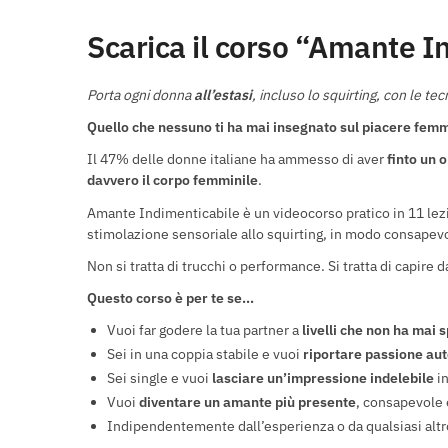
Scarica il corso “Amante In
Porta ogni donna
all’estasi
, incluso lo squirting, con le t
Quello che nessuno ti ha mai insegnato sul piacere femm
Il 47% delle donne italiane ha ammesso di aver
finto un 
davvero il corpo femminile
.
Amante Indimenticabile è un videocorso pratico in 11 lezi
stimolazione sensoriale allo squirting, in modo consapev
Non si tratta di trucchi o performance. Si tratta di capire 
Questo corso è per te se…
Vuoi far godere la tua partner a
livelli che non ha mai
Sei in una coppia stabile e vuoi
riportare passione aut
Sei single e vuoi
lasciare un’impressione indelebile
in
Vuoi
diventare un amante più presente
, consapevole
Indipendentemente dall’esperienza o da qualsiasi altro