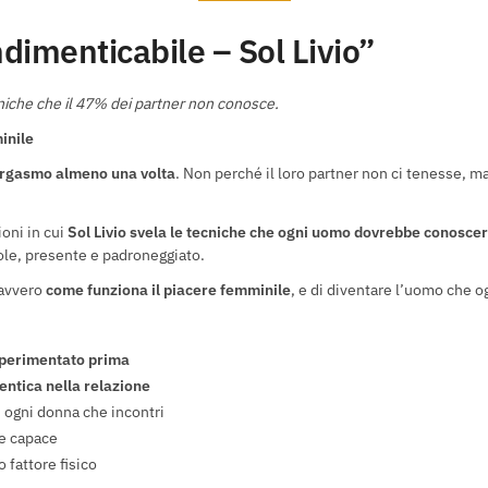
dimenticabile – Sol Livio”
ecniche che il 47% dei partner non conosce.
inile
orgasmo almeno una volta
. Non perché il loro partner non ci tenesse, 
oni in cui
Sol Livio svela le tecniche che ogni uomo dovrebbe conoscer
ole, presente e padroneggiato.
davvero
come funziona il piacere femminile
, e di diventare l’uomo che o
 sperimentato prima
entica nella relazione
 ogni donna che incontri
 e capace
 fattore fisico