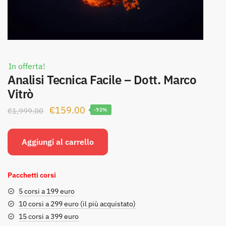
In offerta!
Analisi Tecnica Facile – Dott. Marco
Vitrò
Il
Il
€
159.00
€
1,999.00
-92%
prezzo
prezzo
originale
attuale
Aggiungi al carrello
era:
è:
€1,999.00.
€159.00.
Pacchetti corsi
5 corsi a 199 euro
10 corsi a 299 euro (il più acquistato)
15 corsi a 399 euro