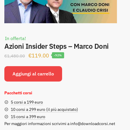
In offerta!
Azioni Insider Steps – Marco Doni
Il
Il
€
119.00
€
1,480.00
-92%
prezzo
prezzo
originale
attuale
Aggiungi al carrello
era:
è:
€1,480.00.
€119.00.
Pacchetti corsi
5 corsi a 199 euro
10 corsi a 299 euro (il più acquistato)
15 corsi a 399 euro
Per maggiori informazioni scrivimi a
info@downloadcorsi.net