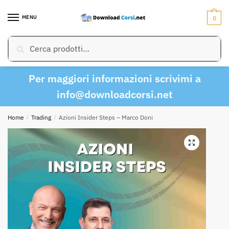
Skip
Skip
to
to
MENU
0
navigation
content
Cerca:
Cerca
Per maggiori informazioni scrivimi a
info@downloadcorsi.net
Home
/
Trading
/
Azioni Insider Steps – Marco Doni