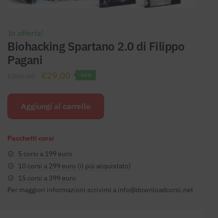
In offerta!
Biohacking Spartano 2.0 di Filippo
Pagani
Il
Il
€
29.00
€
200.00
-86%
prezzo
prezzo
originale
attuale
Aggiungi al carrello
era:
è:
€200.00.
€29.00.
Pacchetti corsi
5 corsi a 199 euro
10 corsi a 299 euro (il più acquistato)
15 corsi a 399 euro
Per maggiori informazioni scrivimi a
info@downloadcorsi.net