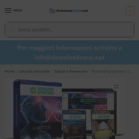
Skip
Skip
to
to
MENU
0
navigation
content
Cerca:
Cerca
Per maggiori informazioni scrivimi a
info@downloadcorsi.net
Home
/
Crescita personale
/
Salute e Benessere
/
Biohacking Spartano 2.0 di Filippo Pagani