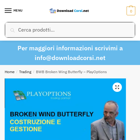
Skip
Skip
to
to
MENU
0
navigation
content
Cerca:
Cerca
Per maggiori informazioni scrivimi a
info@downloadcorsi.net
Home
/
Trading
/
BWB Broken Wing Butterfly – PlayOptions