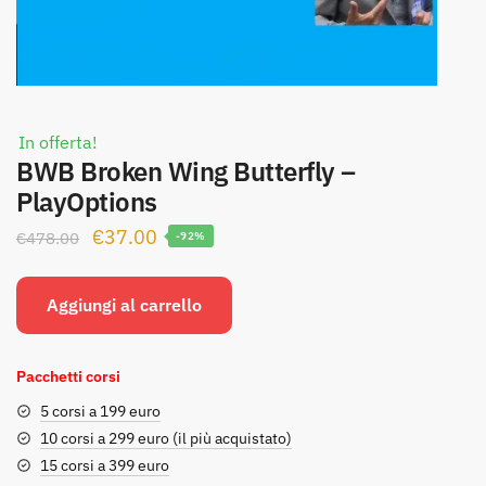
In offerta!
BWB Broken Wing Butterfly –
PlayOptions
Il
Il
€
37.00
€
478.00
-92%
prezzo
prezzo
originale
attuale
Aggiungi al carrello
era:
è:
€478.00.
€37.00.
Pacchetti corsi
5 corsi a 199 euro
10 corsi a 299 euro (il più acquistato)
15 corsi a 399 euro