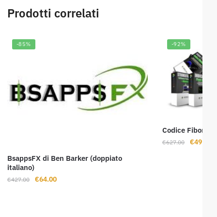
Prodotti correlati
-85%
-92%
Codice Fibonacc
Il
Il
€
49.00
€
627.00
prezzo
p
BsappsFX di Ben Barker (doppiato
originale
a
italiano)
era:
è:
Il
Il
€
64.00
€
427.00
€627.00.
€
prezzo
prezzo
originale
attuale
era:
è: