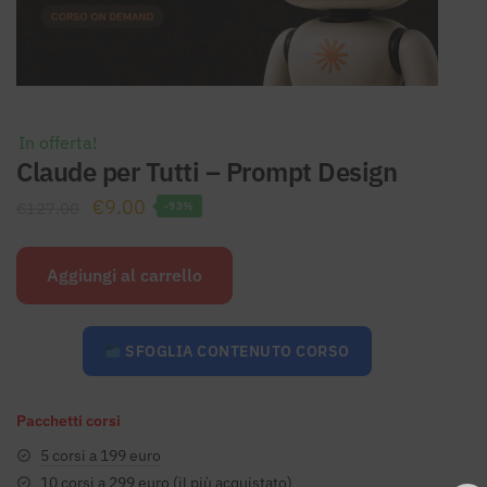
In offerta!
Claude per Tutti – Prompt Design
Il
Il
€
9.00
€
127.00
-93%
prezzo
prezzo
originale
attuale
Aggiungi al carrello
era:
è:
€127.00.
€9.00.
SFOGLIA CONTENUTO CORSO
Pacchetti corsi
5 corsi a 199 euro
10 corsi a 299 euro (il più acquistato)