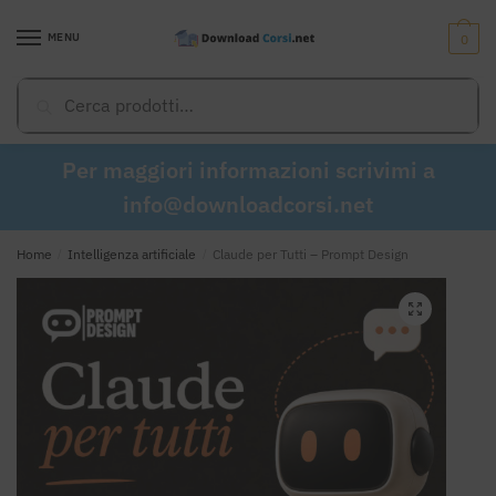
Skip
Skip
to
to
MENU
0
navigation
content
Cerca:
Cerca
Per maggiori informazioni scrivimi a
info@downloadcorsi.net
Home
/
Intelligenza artificiale
/
Claude per Tutti – Prompt Design