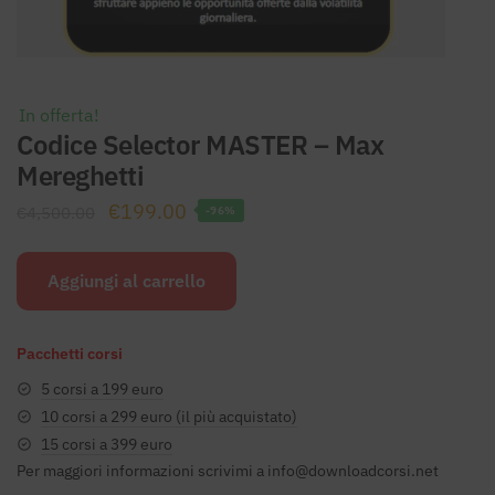
In offerta!
Codice Selector MASTER – Max
Mereghetti
Il
Il
€
199.00
€
4,500.00
-96%
prezzo
prezzo
originale
attuale
Aggiungi al carrello
era:
è:
€4,500.00.
€199.00.
Pacchetti corsi
5 corsi a 199 euro
10 corsi a 299 euro (il più acquistato)
15 corsi a 399 euro
Per maggiori informazioni scrivimi a
info@downloadcorsi.net