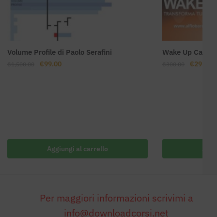
Volume Profile di Paolo Serafini
Wake Up Call 201
Il
Il
Il
Il
€
99.00
€
29.00
€
1,500.00
€
300.00
prezzo
prezzo
prezzo
p
originale
attuale
originale
a
era:
è:
era:
è:
€1,500.00.
€99.00.
€300.00.
€
Aggiungi al carrello
Aggi
Per maggiori informazioni scrivimi a
info@downloadcorsi.net