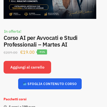
In offerta!
Corso AI per Avvocati e Studi
Professionali – Martes AI
Il
Il
€
19.00
€
209.00
-91%
prezzo
prezzo
originale
attuale
Aggiungi al carrello
era:
è:
€209.00.
€19.00.
SFOGLIA CONTENUTO CORSO
Pacchetti corsi
5 corsi a 199 euro