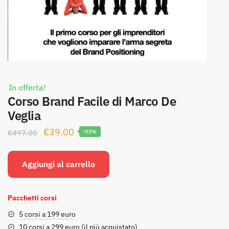
In offerta!
Corso Brand Facile di Marco De
Veglia
Il
Il
€
39.00
€
497.00
-92%
prezzo
prezzo
originale
attuale
Aggiungi al carrello
era:
è:
€497.00.
€39.00.
Pacchetti corsi
5 corsi a 199 euro
10 corsi a 299 euro (il più acquistato)