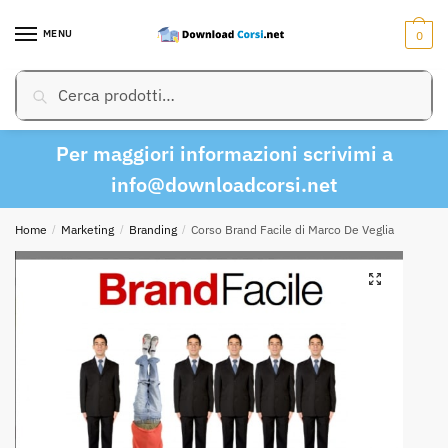
Skip
Skip
to
to
MENU
0
navigation
content
Cerca:
Cerca
Per maggiori informazioni scrivimi a
info@downloadcorsi.net
Home
/
Marketing
/
Branding
/
Corso Brand Facile di Marco De Veglia