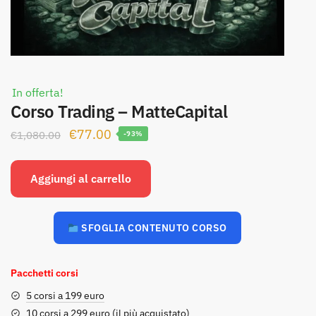
In offerta!
Corso Trading – MatteCapital
Il
Il
€
77.00
€
1,080.00
-93%
prezzo
prezzo
originale
attuale
Aggiungi al carrello
era:
è:
€1,080.00.
€77.00.
SFOGLIA CONTENUTO CORSO
Pacchetti corsi
5 corsi a 199 euro
10 corsi a 299 euro (il più acquistato)