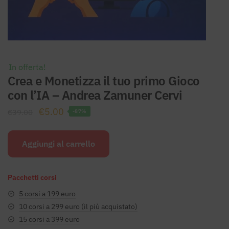
In offerta!
Crea e Monetizza il tuo primo Gioco
con l’IA – Andrea Zamuner Cervi
Il
Il
€
5.00
€
39.00
-87%
prezzo
prezzo
originale
attuale
Aggiungi al carrello
era:
è:
€39.00.
€5.00.
Pacchetti corsi
5 corsi a 199 euro
10 corsi a 299 euro (il più acquistato)
15 corsi a 399 euro