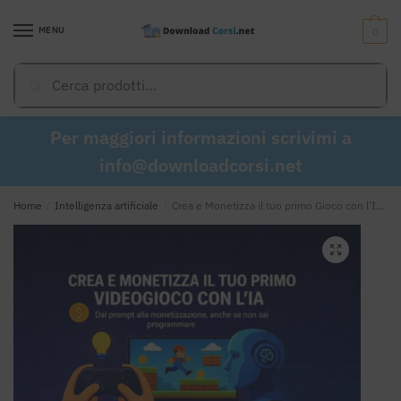
Skip
Skip
to
to
MENU
0
navigation
content
Cerca:
Cerca
Per maggiori informazioni scrivimi a
info@downloadcorsi.net
Home
/
Intelligenza artificiale
/
Crea e Monetizza il tuo primo Gioco con l’IA – Andrea Zamuner Cervi