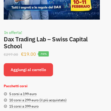
In offerta!
Dax Trading Lab – Swiss Capital
School
Il
Il
€
19.00
€
297.00
-94%
prezzo
prezzo
originale
attuale
Aggiungi al carrello
era:
è:
€297.00.
€19.00.
Pacchetti corsi
5 corsi a 199 euro
10 corsi a 299 euro (il più acquistato)
15 corsi a 399 euro