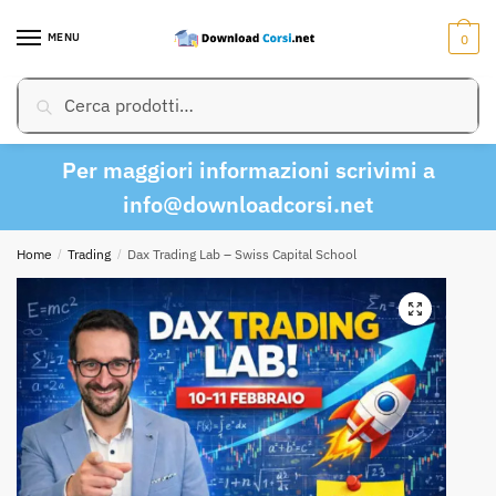
Skip
Skip
to
to
MENU
0
navigation
content
Cerca:
Cerca
Per maggiori informazioni scrivimi a
info@downloadcorsi.net
Home
/
Trading
/
Dax Trading Lab – Swiss Capital School