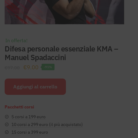
In offerta!
Difesa personale essenziale KMA –
Manuel Spadaccini
Il
Il
€
9.00
€
97.00
-91%
prezzo
prezzo
originale
attuale
Aggiungi al carrello
era:
è:
€97.00.
€9.00.
Pacchetti corsi
5 corsi a 199 euro
10 corsi a 299 euro (il più acquistato)
15 corsi a 399 euro