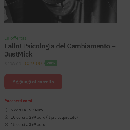
In offerta!
Fallo! Psicologia del Cambiamento –
JustMick
Il
Il
€
29.00
€
298.00
-90%
prezzo
prezzo
originale
attuale
Aggiungi al carrello
era:
è:
€298.00.
€29.00.
Pacchetti corsi
5 corsi a 199 euro
10 corsi a 299 euro (il più acquistato)
15 corsi a 399 euro