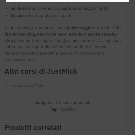
4 settimane
di percorso verso il cambiamento
più di 40
intensi video di qualità cinematografica 4K
8 task
concreti, pratici e sfidanti
In questo viaggio scoprirai come
padroneggiare
tutte le skills
di
mind hacking,
neuroscienze
e
metodo di azione step-by-
step
più importanti appresi lungo il mio sentiero. Da applicare
subito nella tua quotidianità per smantellare la noiosa
monotonia della vita e del lavoro, con l’unico scopo di
cambiare e fare.
Altri corsi di JustMick
Focus – JustMick
Categoria:
Crescita personale
Tag:
JustMick
Prodotti correlati