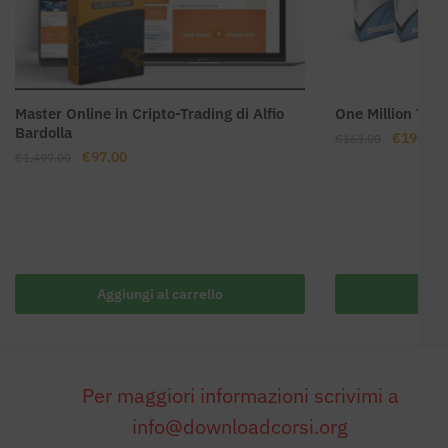
Master Online in Cripto-Trading di Alfio
One Million Targe
Bardolla
Il
Il
€
19.00
€
163.00
Il
Il
€
97.00
€
1,497.00
prezzo
p
prezzo
prezzo
originale
a
originale
attuale
era:
è:
era:
è:
€163.00.
€
€1,497.00.
€97.00.
Aggiungi al carrello
Aggi
Per maggiori informazioni scrivimi a
info@downloadcorsi.org