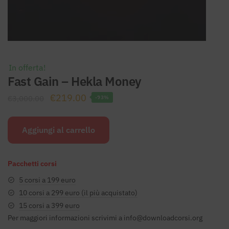
In offerta!
Fast Gain – Hekla Money
Il
Il
€
219.00
€
3,000.00
-93%
prezzo
prezzo
originale
attuale
Aggiungi al carrello
era:
è:
€3,000.00.
€219.00.
Pacchetti corsi
5 corsi a 199 euro
10 corsi a 299 euro (il più acquistato)
15 corsi a 399 euro
Per maggiori informazioni scrivimi a
info@downloadcorsi.org