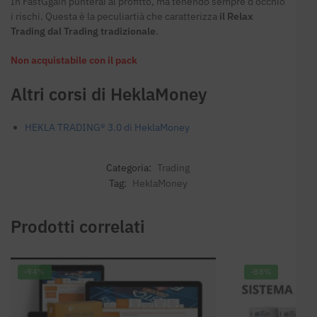
In FastGgain punterai al profitto, ma tenendo sempre d’occhio
i rischi. Questa è la peculiartià che caratterizza
il Relax
Trading dal Trading tradizionale
.
Non acquistabile con il pack
Altri corsi di HeklaMoney
HEKLA TRADING® 3.0 di HeklaMoney
Categoria:
Trading
Tag:
HeklaMoney
Prodotti correlati
-94%
-88%