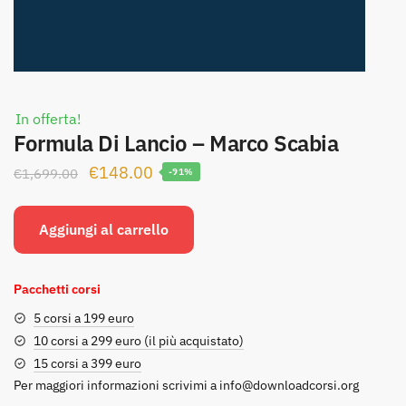
In offerta!
Formula Di Lancio – Marco Scabia
Il
Il
€
148.00
€
1,699.00
-91%
prezzo
prezzo
originale
attuale
Aggiungi al carrello
era:
è:
€1,699.00.
€148.00.
Pacchetti corsi
5 corsi a 199 euro
10 corsi a 299 euro (il più acquistato)
15 corsi a 399 euro
Per maggiori informazioni scrivimi a
info@downloadcorsi.org