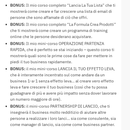
BONUS:
Il mio corso completo “Lancia La Tua Lista” che ti
mostrerà come creare e far crescere una lista di email di
persone che sono affamate di ciò che offri.
BONUS:
Il mio corso completo “La Formula Crea Prodotti”
che ti mostrerà come creare un programma di training
online che le persone desiderano acquistare.
BONUS:
Il mio mini-corso OPERAZIONE PARTENZA
RAPIDA, che è perfetto se stai iniziando – questo corso ti
mostrerà quali sono le prime cose da fare per mettere in
piedi il tuo business rapidamente.
BONUS:
il mio mini-corso LANCIA IL TUO EFFETTO LEVA,
che è interamente incentrato sul come andare da un
business 1-a-1 senza effetto leva… al creare vero effetto
leva e fare crescere il tuo business (così che tu possa
guadagnare di più e avere più impatto senza dover lavorare
un numero maggiore di ore).
BONUS:
il mini-corso PARTNERSHIP DI LANCIO, che ti
insegnerà il business molto redditizio di aiutare altre
persone a realizzare i loro lanci… sia come consulente, sia
come manager di lancio, sia come come business partner.