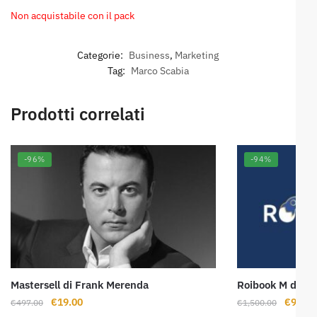
Non acquistabile con il pack
Categorie:
Business
,
Marketing
Tag:
Marco Scabia
Prodotti correlati
-96%
-94%
Mastersell di Frank Merenda
Roibook M di Tin
Il
Il
Il
€
19.00
€
96.00
€
497.00
€
1,500.00