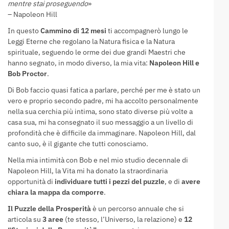
mentre stai proseguendo
»
– Napoleon Hill
In questo
Cammino di 12 mesi
ti accompagnerò lungo le
Leggi Eterne che regolano la Natura fisica e la Natura
spirituale, seguendo le orme dei due grandi Maestri che
hanno segnato, in modo diverso, la mia vita:
Napoleon Hill e
Bob Proctor
.
Di Bob faccio quasi fatica a parlare, perché per me è stato un
vero e proprio secondo padre, mi ha accolto personalmente
nella sua cerchia più intima, sono stato diverse più volte a
casa sua, mi ha consegnato il suo messaggio a un livello di
profondità che è difficile da immaginare. Napoleon Hill, dal
canto suo, è il gigante che tutti conosciamo.
Nella mia intimità con Bob e nel mio studio decennale di
Napoleon Hill, la Vita mi ha donato la straordinaria
opportunità di
individuare tutti i pezzi del puzzle
, e di
avere
chiara la mappa da comporre
.
Il Puzzle della Prosperità
è un percorso annuale che si
articola su
3 aree
(te stesso, l’Universo, la relazione) e
12