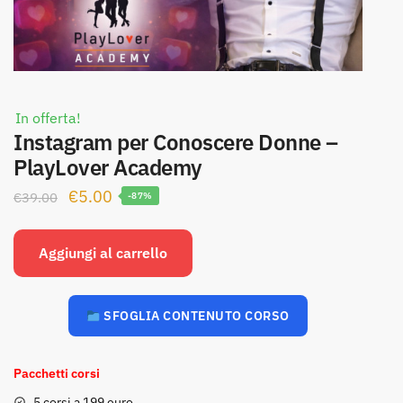
In offerta!
Instagram per Conoscere Donne –
PlayLover Academy
Il
Il
€
5.00
€
39.00
-87%
prezzo
prezzo
originale
attuale
Aggiungi al carrello
era:
è:
€39.00.
€5.00.
SFOGLIA CONTENUTO CORSO
Pacchetti corsi
5 corsi a 199 euro