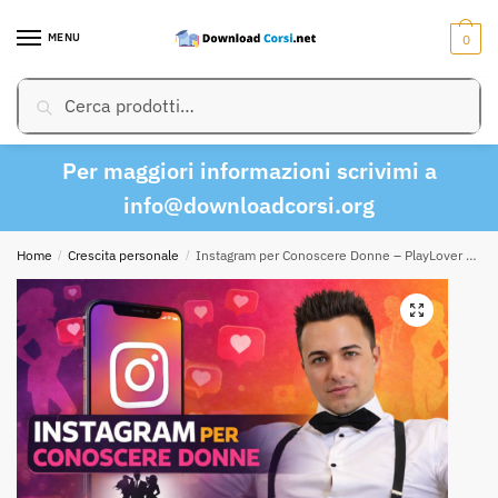
Skip
Skip
to
to
MENU
0
navigation
content
Cerca:
Cerca
Per maggiori informazioni scrivimi a
info@downloadcorsi.org
Home
/
Crescita personale
/
Instagram per Conoscere Donne – PlayLover Academy