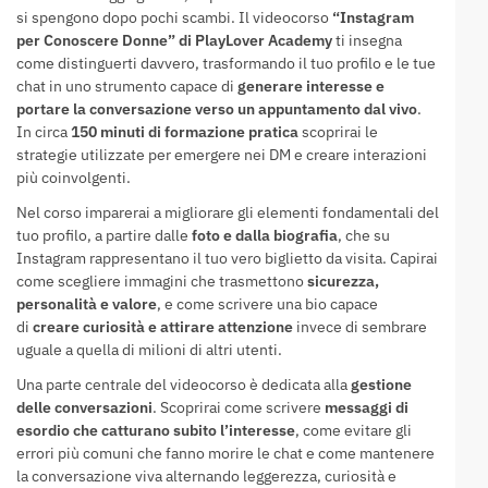
si spengono dopo pochi scambi. Il videocorso
“Instagram
per Conoscere Donne” di PlayLover Academy
ti insegna
come distinguerti davvero, trasformando il tuo profilo e le tue
chat in uno strumento capace di
generare interesse e
portare la conversazione verso un appuntamento dal vivo
.
In circa
150 minuti di formazione pratica
scoprirai le
strategie utilizzate per emergere nei DM e creare interazioni
più coinvolgenti.
Nel corso imparerai a migliorare gli elementi fondamentali del
tuo profilo, a partire dalle
foto e dalla biografia
, che su
Instagram rappresentano il tuo vero biglietto da visita. Capirai
come scegliere immagini che trasmettono
sicurezza,
personalità e valore
, e come scrivere una bio capace
di
creare curiosità e attirare attenzione
invece di sembrare
uguale a quella di milioni di altri utenti.
Una parte centrale del videocorso è dedicata alla
gestione
delle conversazioni
. Scoprirai come scrivere
messaggi di
esordio che catturano subito l’interesse
, come evitare gli
errori più comuni che fanno morire le chat e come mantenere
la conversazione viva alternando leggerezza, curiosità e