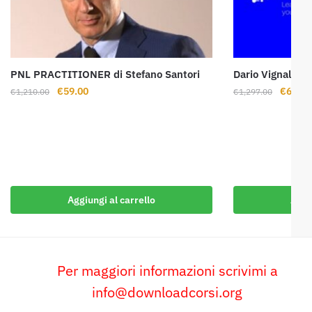
PNL PRACTITIONER di Stefano Santori
Dario Vignali – 
Il
Il
Il
€
59.00
€
69.00
€
1,210.00
€
1,297.00
prezzo
prezzo
prezzo
originale
attuale
origina
era:
è:
era:
€1,210.00.
€59.00.
€1,297
Aggiungi al carrello
Aggi
Per maggiori informazioni scrivimi a
info@downloadcorsi.org