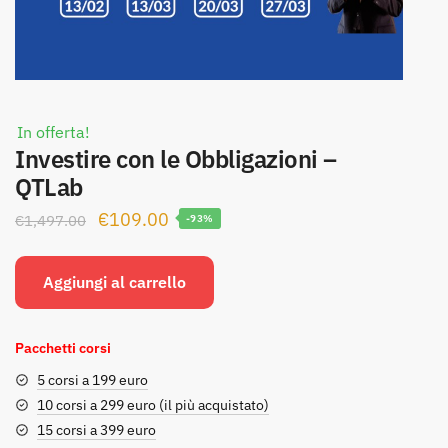
In offerta!
Investire con le Obbligazioni –
QTLab
Il
Il
€
109.00
€
1,497.00
-93%
prezzo
prezzo
originale
attuale
Aggiungi al carrello
era:
è:
€1,497.00.
€109.00.
Pacchetti corsi
5 corsi a 199 euro
10 corsi a 299 euro (il più acquistato)
15 corsi a 399 euro