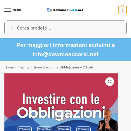
Skip
Skip
to
to
MENU
0
navigation
content
Cerca:
Cerca
Per maggiori informazioni scrivimi a
info@downloadcorsi.net
Home
/
Trading
/
Investire con le Obbligazioni – QTLab