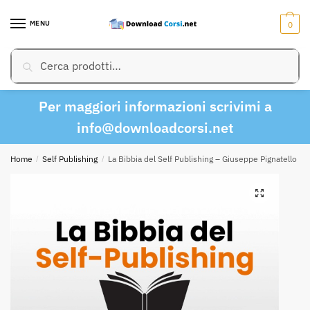
Skip
Skip
to
to
MENU
0
navigation
content
Cerca:
Cerca
Per maggiori informazioni scrivimi a
info@downloadcorsi.net
Home
/
Self Publishing
/
La Bibbia del Self Publishing – Giuseppe Pignatello