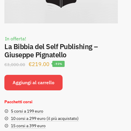
In offerta!
La Bibbia del Self Publishing –
Giuseppe Pignatello
Il
Il
€
219.00
€
3,000.00
-93%
prezzo
prezzo
originale
attuale
Aggiungi al carrello
era:
è:
€3,000.00.
€219.00.
Pacchetti corsi
5 corsi a 199 euro
10 corsi a 299 euro (il più acquistato)
15 corsi a 399 euro