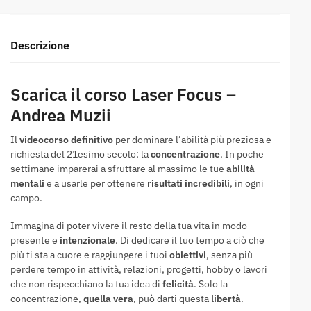
Descrizione
Scarica il corso Laser Focus –
Andrea Muzii
Il
videocorso definitivo
per dominare l’abilità più preziosa e
richiesta del 21esimo secolo: la
concentrazione
. In poche
settimane imparerai a sfruttare al massimo le tue
abilità
mentali
e a usarle per ottenere
risultati incredibili
, in ogni
campo.
Immagina di poter vivere il resto della tua vita in modo
presente e
intenzionale
. Di dedicare il tuo tempo a ciò che
più ti sta a cuore e raggiungere i tuoi
obiettivi
, senza più
perdere tempo in attività, relazioni, progetti, hobby o lavori
che non rispecchiano la tua idea di
felicità
. Solo la
concentrazione,
quella vera
, può darti questa
libertà
.