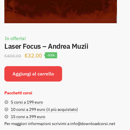
In offerta!
Laser Focus – Andrea Muzii
Il
Il
€
32.00
€
400.00
-92%
prezzo
prezzo
originale
attuale
Aggiungi al carrello
era:
è:
€400.00.
€32.00.
Pacchetti corsi
5 corsi a 199 euro
10 corsi a 299 euro (il più acquistato)
15 corsi a 399 euro
Per maggiori informazioni scrivimi a
info@downloadcorsi.net