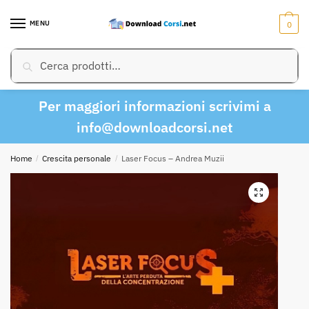
Skip
Skip
to
to
MENU
0
navigation
content
Cerca:
Cerca
Per maggiori informazioni scrivimi a
info@downloadcorsi.net
Home
/
Crescita personale
/
Laser Focus – Andrea Muzii