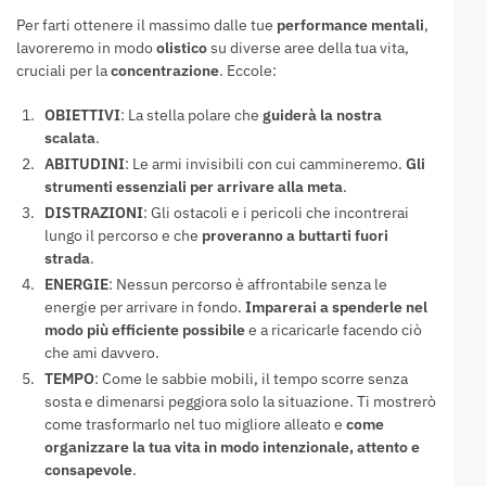
Per farti ottenere il massimo dalle tue
performance mentali
,
lavoreremo in modo
olistico
su diverse aree della tua vita,
cruciali per la
concentrazione
. Eccole:
OBIETTIVI
: La stella polare che
guiderà la nostra
scalata
.
ABITUDINI
: Le armi invisibili con cui cammineremo.
Gli
strumenti essenziali per arrivare alla meta
.
DISTRAZIONI
: Gli ostacoli e i pericoli che incontrerai
lungo il percorso e che
proveranno a buttarti fuori
strada
.
ENERGIE
: Nessun percorso è affrontabile senza le
energie per arrivare in fondo.
Imparerai a spenderle nel
modo più efficiente possibile
e a ricaricarle facendo ciò
che ami davvero.
TEMPO
: Come le sabbie mobili, il tempo scorre senza
sosta e dimenarsi peggiora solo la situazione. Ti mostrerò
come trasformarlo nel tuo migliore alleato e
come
organizzare la tua vita in modo intenzionale, attento e
consapevole
.