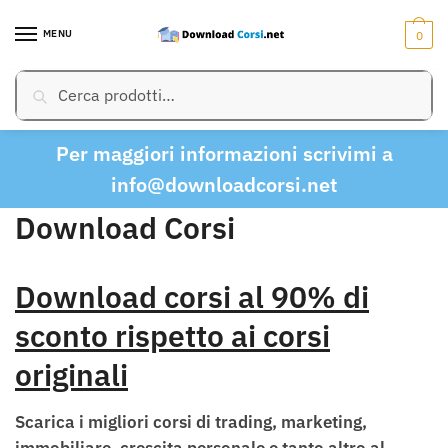
Skip
Skip
to
to
MENU
0
navigation
content
Cerca:
Cerca
Per maggiori informazioni scrivimi a
info@downloadcorsi.net
Download Corsi
Download corsi al 90% di
sconto rispetto ai corsi
originali
Scarica i migliori corsi di trading, marketing,
immobiliare, crescita personale e tanto altro al