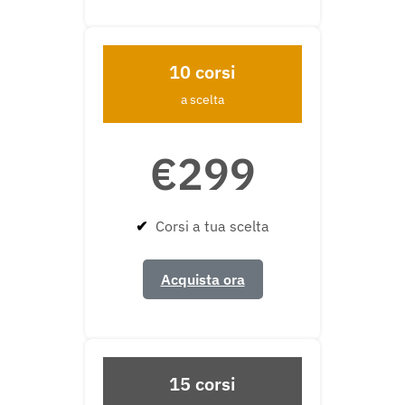
10 corsi
a scelta
€299
✔
Corsi a tua scelta
Acquista ora
15 corsi