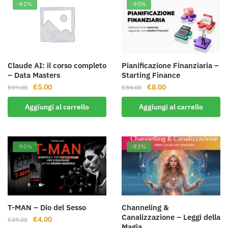
-92%
-90%
Claude AI: il corso completo
Pianificazione Finanziaria –
– Data Masters
Starting Finance
Il
Il
Il
Il
€
5.00
€
8.00
€
59.00
€
84.00
prezzo
prezzo
prezzo
prezzo
Aggiungi al carrello
Aggiungi al carrello
originale
attuale
originale
attuale
era:
è:
era:
è:
€59.00.
€5.00.
€84.00.
€8.00.
-90%
-93%
T-MAN – Dio del Sesso
Channeling &
Canalizzazione – Leggi della
Il
Il
€
4.00
€
39.00
Magia