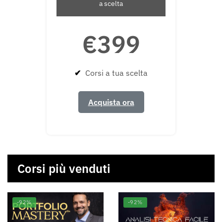
a scelta
€399
✔
Corsi a tua scelta
Acquista ora
Corsi più venduti
-92%
-92%