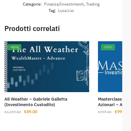
Categorie:
Finanza/Investimenti
,
Trading
Tag:
Luca Lixi
Prodotti correlati
-93%
-90%
All Weather – Gabriele Galletta
Masterclass: Inv
(Investimento Custodito)
Azionari – Aless
Il
Il
Il
Il
€
89.00
€
99.00
€
1,197.00
€
997.00
prezzo
prezzo
prezzo
p
originale
attuale
originale
a
era:
è:
era:
è: