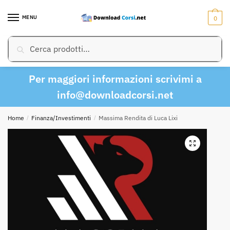
Skip
Skip
to
to
MENU
0
navigation
content
Cerca:
Cerca
Per maggiori informazioni scrivimi a
info@downloadcorsi.net
Home
/
Finanza/Investimenti
/
Massima Rendita di Luca Lixi