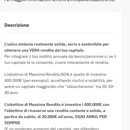
Descrizione
L’unico sistema realmente solido, serio e sostenibile per
ottenere una VERA rendita dal tuo capitale
.
Per integrare il tuo reddito annuale da lavoro/pensione o, se il
tuo capitale te lo consente, vivere interamente di rendita.
L’obiettivo di Massima Rendita NON è quello di investire
400.000€ (per esempio), accettando rischio e volatilità, per
avere un capitale maggiorato che “sbloccheremo” tra 20-30-
40 anni.
L’obiettivo di Massima Rendita è investire i 400.000€ con
l’obiettivo di ricavarne una rendita costante e solida, a
partire da subito, di 20.000€ all’anno, OGNI ANNO, PER
SEMPRE
.
(E un moderato aumento del capitale, per difenderci