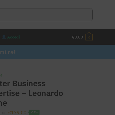
Accedi
€
0.00
0
si.net
ta!
ter Business
ertise – Leonardo
ne
Il
Il
€
179.00
.00
-99%