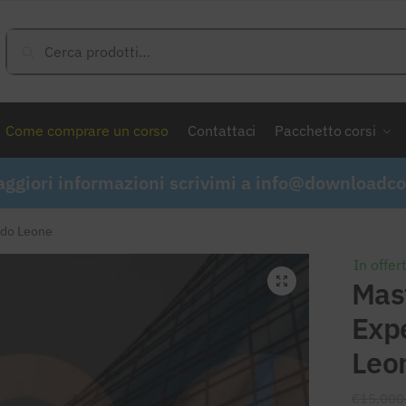
Cerca:
Cerca
Come comprare un corso
Contattaci
Pacchetto corsi
ggiori informazioni scrivimi a
info@downloadcor
rdo Leone
In offer
Mas
Exp
Leo
€
15,000