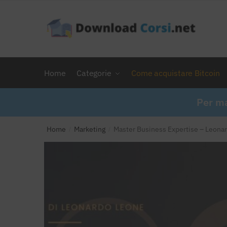
Skip
Skip
to
to
navigation
content
Home
Categorie
Come acquistare Bitcoin
Per ma
Home
Marketing
Master Business Expertise – Leona
/
/