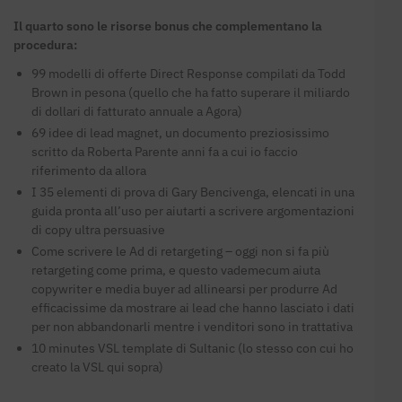
Il quarto sono le risorse bonus che complementano la
procedura:
99 modelli di offerte Direct Response compilati da Todd
Brown in pesona (quello che ha fatto superare il miliardo
di dollari di fatturato annuale a Agora)
69 idee di lead magnet, un documento preziosissimo
scritto da Roberta Parente anni fa a cui io faccio
riferimento da allora
I 35 elementi di prova di Gary Bencivenga, elencati in una
guida pronta all’uso per aiutarti a scrivere argomentazioni
di copy ultra persuasive
Come scrivere le Ad di retargeting – oggi non si fa più
retargeting come prima, e questo vademecum aiuta
copywriter e media buyer ad allinearsi per produrre Ad
efficacissime da mostrare ai lead che hanno lasciato i dati
per non abbandonarli mentre i venditori sono in trattativa
10 minutes VSL template di Sultanic (lo stesso con cui ho
creato la VSL qui sopra)