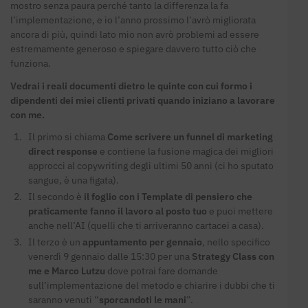
mostro senza paura perché tanto la differenza la fa
l’implementazione, e io l’anno prossimo l’avrò migliorata
ancora di più, quindi lato mio non avrò problemi ad essere
estremamente generoso e spiegare davvero tutto ciò che
funziona.
Vedrai i reali documenti dietro le quinte con cui formo i
dipendenti dei miei clienti privati quando iniziano a lavorare
con me.
Il primo si chiama
Come scrivere un funnel di marketing
direct response
e contiene la fusione magica dei migliori
approcci al copywriting degli ultimi 50 anni (ci ho sputato
sangue, è una figata).
Il secondo è
il foglio con i Template di pensiero che
praticamente fanno il lavoro al posto tuo
e puoi mettere
anche nell’AI (quelli che ti arriveranno cartacei a casa).
Il terzo è un
appuntamento per gennaio
, nello specifico
venerdì 9 gennaio dalle 15:30 per una
Strategy Class con
me e Marco Lutzu
dove potrai fare domande
sull’implementazione del metodo e chiarire i dubbi che ti
saranno venuti “
sporcandoti le mani
”.