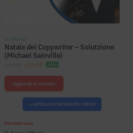
In offerta!
Natale dei Copywriter – Solutzione
(Michael Sainville)
Il
Il
€
39.00
€
417.00
-91%
prezzo
prezzo
originale
attuale
Aggiungi al carrello
era:
è:
€417.00.
€39.00.
SFOGLIA CONTENUTO CORSO
Pacchetti corsi
5 corsi a 199 euro