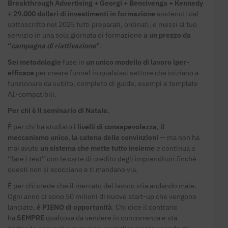
Breakthrough Advertising + Georgi + Bencivenga + Kennedy
+ 29.000 dollari di investimenti in formazione
sostenuti dal
sottoscritto nel 2025 tutti preparati, ordinati, e messi al tuo
servizio in una sola giornata di formazione
a un prezzo da
“
campagna di riattivazione
”
.
Sei metodologie
fuse in
un unico modello di lavoro iper-
efficace
per creare funnel in qualsiasi settore che iniziano a
funzionare da subito, completo di guide, esempi e template
AI-compatibili.
Per chi è il seminario di Natale.
È per chi ha studiato
i livelli di consapevolezza
,
il
meccanismo unico
,
la catena delle convinzioni
— ma non ha
mai avuto
un sistema che mette tutto insieme
e continua a
“fare i test” con le carte di credito degli imprenditori finché
questi non si scocciano e ti mandano via.
È per chi crede che il mercato del lavoro stia andando male.
Ogni anno ci sono 50 milioni di nuove start-up che vengono
lanciate,
è PIENO di opportunità
. Chi dice il contrario
ha
SEMPRE
qualcosa da vendere in concorrenza e sta