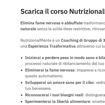
Scarica il corso Nutriziona
Elimina fame nervosa e abbuffate
trasformando
naturale
senza le solite diete restrittive, ritrov
NutrizionalMente è un
Coaching di Gruppo di 3
una
Esperienza Trasformativa
attraverso cui s
Inizierai a perdere peso in modo sano e bil
processo naturale di ribilanciamento del tuo
Eliminerai la fame nervosa
:
imparerai a rico
questo automatismo.
Svilupperai un amore sano per il cibo
: vedr
tuo benessere.
Riconoscerai i tuoi bisogni reali
: distinguer
Sperimenterai la libertà alimentare
: smette