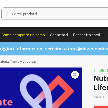
Cerca:
Cerca
Come comprare un corso
Contattaci
Pacchetto corsi
ggiori informazioni scrivimi a
info@downloadcor
izionalMente – Lifeology
In offer
Nut
Life
€
450.00