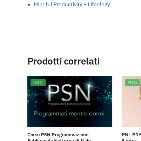
Mindful Productivity – Lifeology
Prodotti correlati
-92%
-95%
Corso PSN Programmazione
PNL PRA
Subliminale Notturna di Italo
Santori