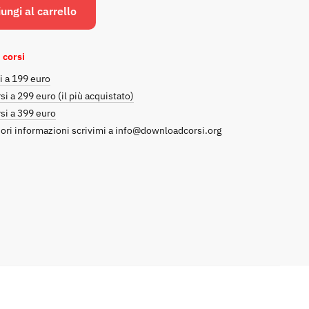
originale
attuale
ungi al carrello
era:
è:
€450.00.
€39.00.
 corsi
i a 199 euro
si a 299 euro (il più acquistato)
si a 399 euro
ori informazioni scrivimi a
info@downloadcorsi.org