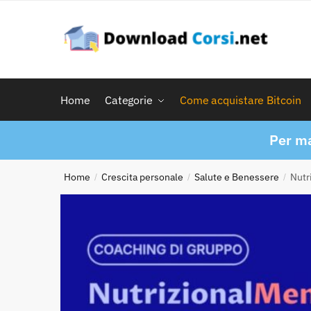
Skip
Skip
to
to
navigation
content
Home
Categorie
Come acquistare Bitcoin
Per ma
Home
Crescita personale
Salute e Benessere
Nutr
/
/
/