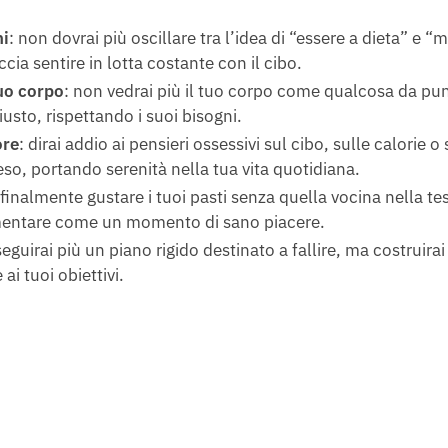
ni
: non dovrai più oscillare tra l’idea di “essere a dieta” e 
ccia sentire in lotta costante con il cibo.
tuo corpo
: non vedrai più il tuo corpo come qualcosa da puni
usto, rispettando i suoi bisogni.
ore
: dirai addio ai pensieri ossessivi sul cibo, sulle calorie 
eso, portando serenità nella tua vita quotidiana.
 finalmente gustare i tuoi pasti senza quella vocina nella tes
imentare come un momento di sano piacere.
seguirai più un piano rigido destinato a fallire, ma costruir
 ai tuoi obiettivi.