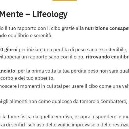
lMente – Lifeology
 il tuo rapporto con il cibo grazie alla
nutrizione consape
ando equilibrio e serenità.
0 giorni
per iniziare una perdita di peso sana e sostenibile
vilupperai un rapporto sano con il cibo,
ritrovando equilibr
anciato
:
per la prima volta la tua perdita peso non sarà qualc
 corpo e del tuo appetito.
noscere i momenti in cui stai per usare il cibo come una val
ai gli alimenti non come qualcosa da temere o combattere, m
ai la fame fisica da quella emotiva, e saprai rispondere in
rai di sentirti schiavo delle voglie improvvise o delle restri