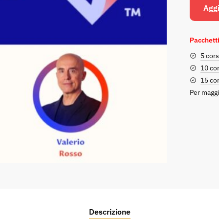
Aggi
Pacchetti
5 cors
10 cor
15 cor
Per maggi
Descrizione