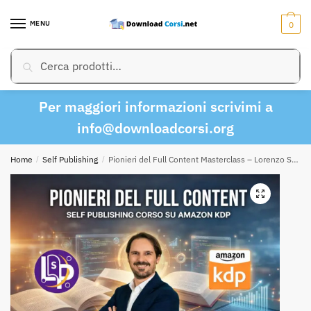
Skip
Skip
to
to
MENU
0
navigation
content
Cerca:
Cerca
Per maggiori informazioni scrivimi a
info@downloadcorsi.org
Home
/
Self Publishing
/
Pionieri del Full Content Masterclass – Lorenzo Self Publish