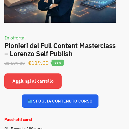
In offerta!
Pionieri del Full Content Masterclass
– Lorenzo Self Publish
Il
Il
€
119.00
€
1,699.00
-93%
prezzo
prezzo
originale
attuale
Aggiungi al carrello
era:
è:
€1,699.00.
€119.00.
SFOGLIA CONTENUTO CORSO
Pacchetti corsi
5 corsi a 199 euro