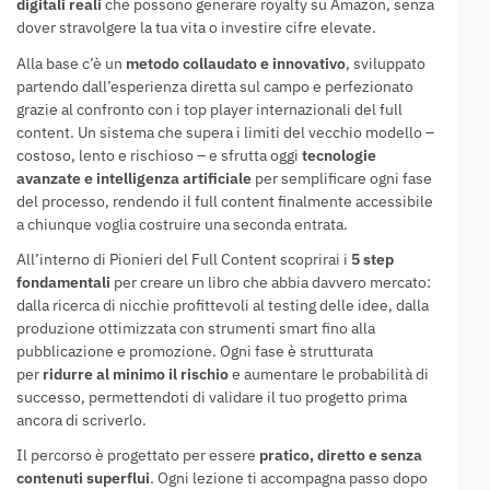
digitali reali
che possono generare royalty su Amazon, senza
dover stravolgere la tua vita o investire cifre elevate.
Alla base c’è un
metodo collaudato e innovativo
, sviluppato
partendo dall’esperienza diretta sul campo e perfezionato
grazie al confronto con i top player internazionali del full
content. Un sistema che supera i limiti del vecchio modello –
costoso, lento e rischioso – e sfrutta oggi
tecnologie
avanzate e intelligenza artificiale
per semplificare ogni fase
del processo, rendendo il full content finalmente accessibile
a chiunque voglia costruire una seconda entrata.
All’interno di Pionieri del Full Content scoprirai i
5 step
fondamentali
per creare un libro che abbia davvero mercato:
dalla ricerca di nicchie profittevoli al testing delle idee, dalla
produzione ottimizzata con strumenti smart fino alla
pubblicazione e promozione. Ogni fase è strutturata
per
ridurre al minimo il rischio
e aumentare le probabilità di
successo, permettendoti di validare il tuo progetto prima
ancora di scriverlo.
Il percorso è progettato per essere
pratico, diretto e senza
contenuti superflui
. Ogni lezione ti accompagna passo dopo