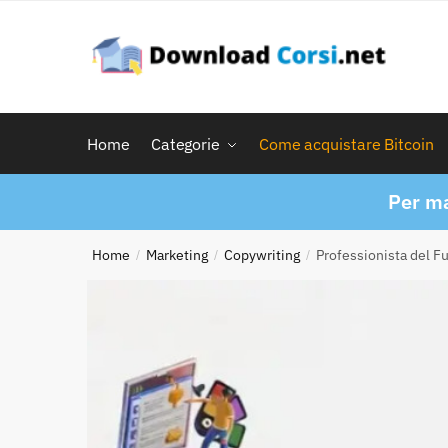
Skip
Skip
to
to
navigation
content
Home
Categorie
Come acquistare Bitcoin
Per ma
Home
Marketing
Copywriting
Professionista del F
/
/
/