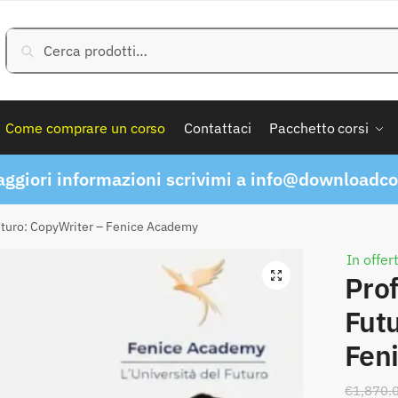
Cerca:
Cerca
Come comprare un corso
Contattaci
Pacchetto corsi
ggiori informazioni scrivimi a
info@downloadcor
uturo: CopyWriter – Fenice Academy
In offer
Prof
Fut
Fen
€
1,870.