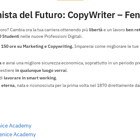
onista del Futuro: CopyWriter – F
oro? Cambia ora la tua carriera ottenendo più
libertà
e un lavoro
ben ret
 Studenti
nelle nuove Professioni Digitali.
e 150 ore su Marketing e Copywriting.
Imparerai come migliorare le tue t
a
e avrai una migliore sicurezza economica, soprattutto in un periodo pr
mestiere
in qualunque luogo vorrai
.
 di
lavorare in smart working
.
à eterna
, nata e riconosciuta per la prima volta nel 1870 direttamente dai
enice Academy
 Fenice Academy