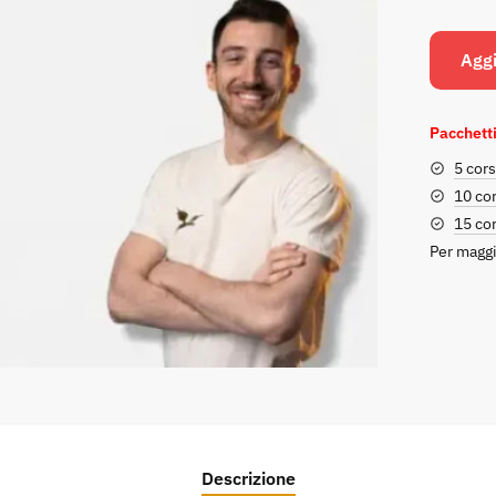
Aggi
Pacchetti
5 cors
10 cor
15 cor
Per maggi
Descrizione