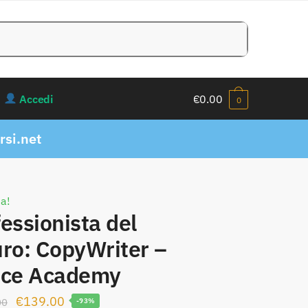
Accedi
€
0.00
0
si.net
ta!
essionista del
uro: CopyWriter –
ice Academy
Il
Il
€
139.00
00
-93%