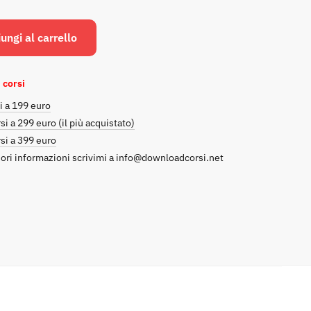
prezzo
prezzo
originale
attuale
ungi al carrello
era:
è:
€1,870.00.
€139.00.
 corsi
i a 199 euro
si a 299 euro (il più acquistato)
si a 399 euro
ori informazioni scrivimi a
info@downloadcorsi.net