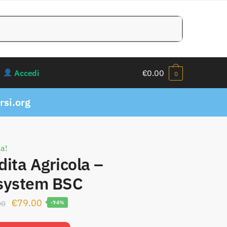
Accedi
€
0.00
0
si.org
ta!
ita Agricola –
system BSC
Il
Il
€
79.00
00
-94%
prezzo
prezzo