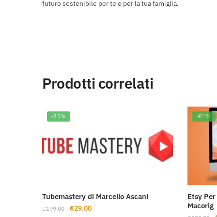
futuro sostenibile per te e per la tua famiglia.
Prodotti correlati
-85%
-81%
Tubemastery di Marcello Ascani
Etsy Pe
Macorig
Il
Il
€
29.00
€
199.00
I