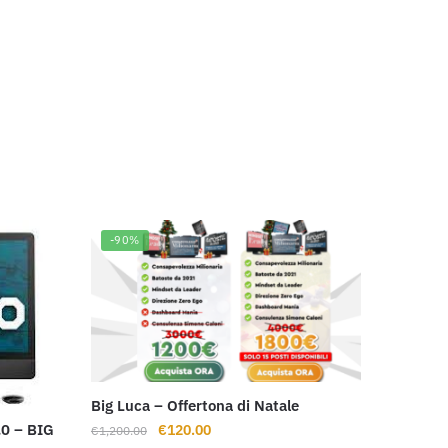
-90%
Big Luca – Offertona di Natale
Il
Il
.0 – BIG
€
120.00
€
1,200.00