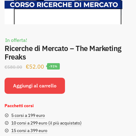
In offerta!
Ricerche di Mercato – The Marketing
Freaks
Il
Il
€
52.00
€
580.00
-91%
prezzo
prezzo
originale
attuale
Aggiungi al carrello
era:
è:
€580.00.
€52.00.
Pacchetti corsi
5 corsi a 199 euro
10 corsi a 299 euro (il più acquistato)
15 corsi a 399 euro