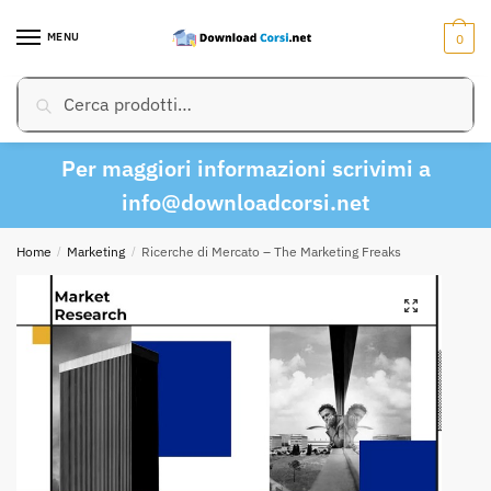
Skip
Skip
to
to
MENU
0
navigation
content
Cerca:
Cerca
Per maggiori informazioni scrivimi a
info@downloadcorsi.net
Home
/
Marketing
/
Ricerche di Mercato – The Marketing Freaks