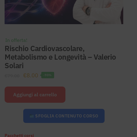
In offerta!
Rischio Cardiovascolare,
Metabolismo e Longevità – Valerio
Solari
Il
Il
€
8.00
€
79.00
-90%
prezzo
prezzo
originale
attuale
Aggiungi al carrello
era:
è:
€79.00.
€8.00.
SFOGLIA CONTENUTO CORSO
Pacchetti corsi