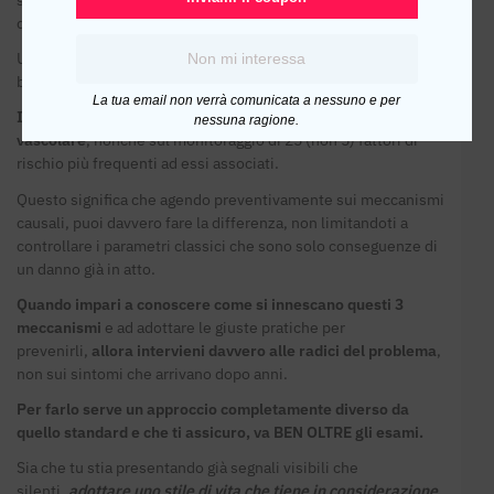
standard, ma che
possono incidere pesantemente
sullo stato
di salute di arterie e vasi sanguigni.
Una prevenzione efficace si basa sulla cura di tre meccanismi
Non mi interessa
biologici:
La tua email non verrà comunicata a nessuno e per
Infiammazione, stress ossidativo e disfunzione immunitaria
nessuna ragione.
vascolare
, nonché sul monitoraggio di 25 (non 5) fattori di
rischio più frequenti ad essi associati.
Questo significa che agendo preventivamente sui meccanismi
causali, puoi davvero fare la differenza, non limitandoti a
controllare i parametri classici che sono solo conseguenze di
un danno già in atto.
Quando impari a conoscere come si innescano questi 3
meccanismi
e ad adottare le giuste pratiche per
prevenirli,
allora intervieni davvero alle radici del problema
,
non sui sintomi che arrivano dopo anni.
Per farlo serve un approccio completamente diverso da
quello standard e che ti assicuro, va BEN OLTRE gli esami.
Sia che tu stia presentando già segnali visibili che
silenti,
adottare uno stile di vita che tiene in considerazione