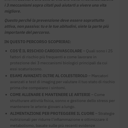
i 3 meccanismi sopra citati può aiutarti a vivere una vita
migliore.
Questo perché la prevenzione deve essere soprattutto
attiva, non passiva: tu e le tue abitudini, siete la parte più
importante del percorso.
IN QUESTO PERCORSO SCOPRIRAI:
COS’È IL RISCHIO CARDIOVASCOLARE
– Quali sono i 25
fattori di rischio più frequenti e come lavorare in
protezione dei 3 meccanismi biologici principali da cui
essi scaturiscono.
ESAMI AVANZATI OLTRE AL COLESTEROLO
– Marcatori
avanzati e test di imaging per valutare il tuo stato di rischio
prima che compaiano i sintomi.
COME ALLENARE E MANTENERE LE ARTERIE
– Come
strutturare attività fisica, sonno e gestione dello stress per
mantenere le arterie giovani a lungo.
ALIMENTAZIONE PER PROTEGGERE IL CUORE
– Strategie
nutrizionali per ridurre l’infiammazione e ottimizzare il
metabolismo, basate sulle più recenti evidenze