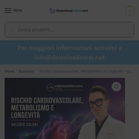
Skip
Skip
to
to
MENU
0
navigation
content
Cerca:
Cerca
Per maggiori informazioni scrivimi a
info@downloadcorsi.net
Home
/
Business
/
Rischio Cardiovascolare, Metabolismo e Longevità – Valerio Solari