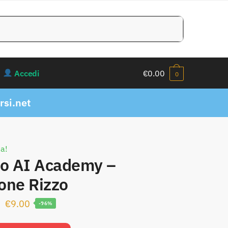
Accedi
€
0.00
0
si.net
ta!
zo AI Academy –
one Rizzo
Il
Il
€
9.00
-96%
prezzo
prezzo