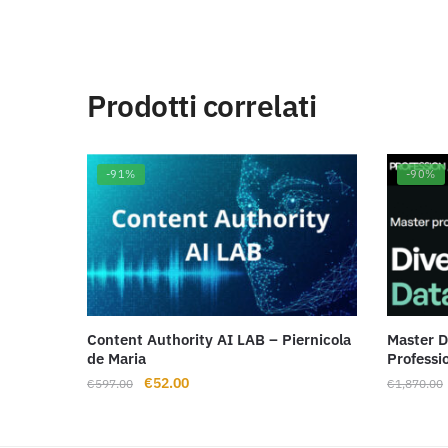
Prodotti correlati
-91%
-90%
Content Authority AI LAB – Piernicola
Master D
de Maria
Professi
Il
Il
€
52.00
€
597.00
€
1,870.00
prezzo
prezzo
originale
attuale