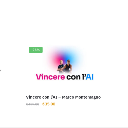
-93%
Vincere con l’AI – Marco Montemagno
Il
Il
€
35.00
€
497.00
prezzo
prezzo
originale
attuale
era:
è: