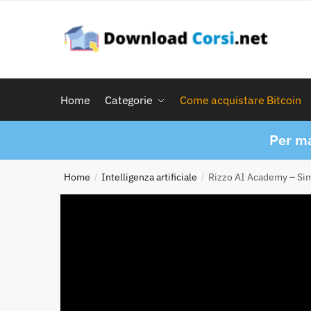
Skip
Skip
to
to
navigation
content
Home
Categorie
Come acquistare Bitcoin
Per ma
Home
Intelligenza artificiale
Rizzo AI Academy – Si
/
/