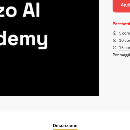
Aggi
Pacchetti
5 cors
10 cor
15 cor
Per maggi
Descrizione