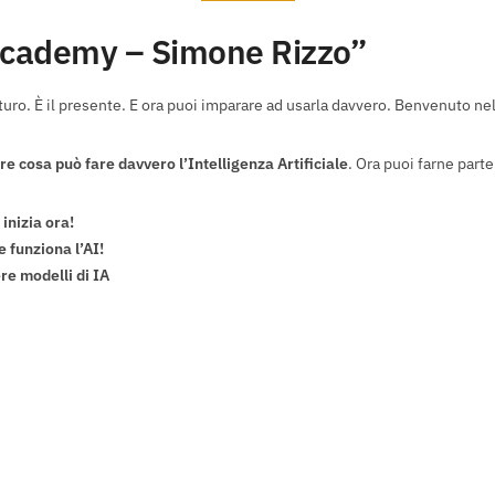
 Academy – Simone Rizzo”
uturo. È il presente. E ora puoi imparare ad usarla davvero. Benvenuto nel
re cosa può fare davvero l’Intelligenza Artificiale
. Ora puoi farne part
 inizia ora!
 funziona l’AI!
re modelli di IA