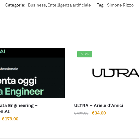
Categorie:
Business
,
Intelligenza artificiale
Tag:
Simone Rizzo
-93%
ata Engineering –
ULTRA – Ariele d’Amici
on.AI
Il
Il
€
34.00
€
497.00
Il
Il
€
179.00
prezzo
prezzo
prezzo
prezzo
originale
attuale
originale
attuale
era:
è: