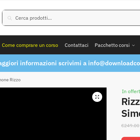
Cerca:
Cerca
Come comprare un corso
Contattaci
Pacchetto corsi
ggiori informazioni scrivimi a
info@downloadcor
mone Rizzo
In offer
Riz
Sim
€
249.00