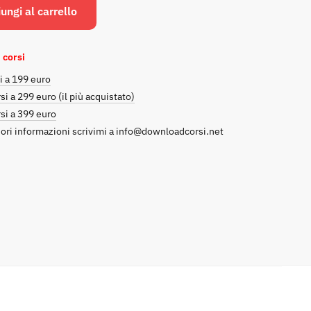
originale
attuale
ungi al carrello
era:
è:
€249.00.
€9.00.
 corsi
i a 199 euro
si a 299 euro (il più acquistato)
si a 399 euro
ori informazioni scrivimi a
info@downloadcorsi.net