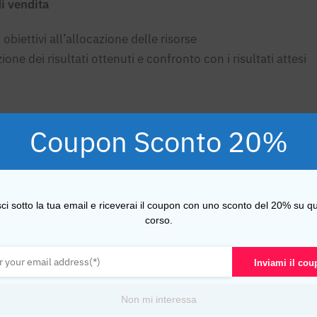
i vendita
obiettivi all’allocazione delle risorse
one dei risultati ottenuti e confronto con i risultati attesi
Coupon Sconto 20%
azione digitale
sci sotto la tua email e riceverai il coupon con uno sconto del 20% su qu
corso.
elazione
Inviami il co
Non mi interessa
elazione