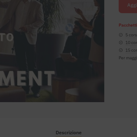
Aggi
Pacchetti
5 cors
10 cor
15 cor
Per maggi
Descrizione