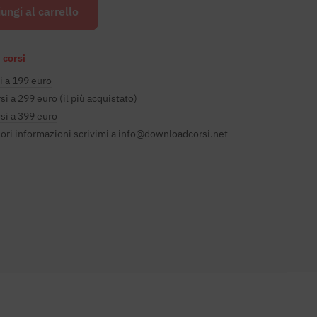
originale
attuale
ungi al carrello
era:
è:
€500.00.
€49.00.
 corsi
i a 199 euro
si a 299 euro (il più acquistato)
si a 399 euro
ori informazioni scrivimi a
info@downloadcorsi.net