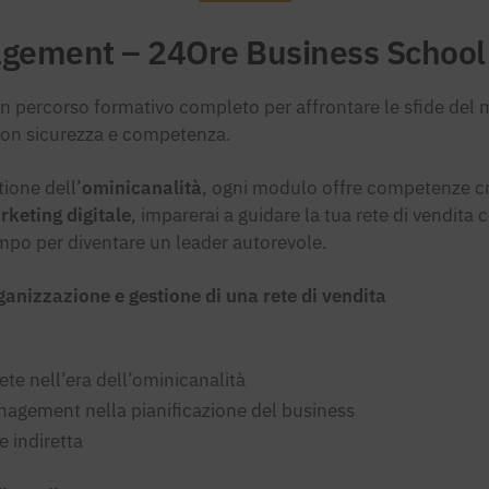
nagement – 24Ore Business School
un percorso formativo completo per affrontare le sfide del 
 con sicurezza e competenza.
tione dell’
ominicanalità
, ogni modulo offre competenze cru
rketing digitale
, imparerai a guidare la tua rete di vendita c
mpo per diventare un leader autorevole.
nizzazione e gestione di una rete di vendita
ete nell’era dell’ominicanalità
management nella pianificazione del business
e indiretta