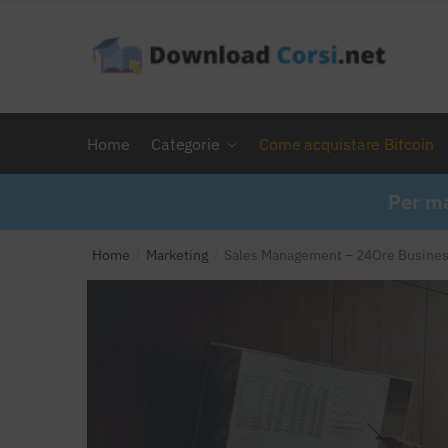
Skip
Skip
to
to
navigation
content
Home
Categorie
Come acquistare Bitcoin
Per ma
Home
Marketing
Sales Management – 24Ore Busines
/
/