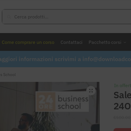
Cerca:
Cerca
Come comprare un corso
Contattaci
Pacchetto corsi
ggiori informazioni scrivimi a
info@downloadcor
s School
In offer
Sal
24O
€
500.00