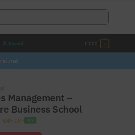
Accedi
€
0.00
0
si.net
ta!
es Management –
re Business School
Il
Il
€
49.00
-90%
prezzo
prezzo