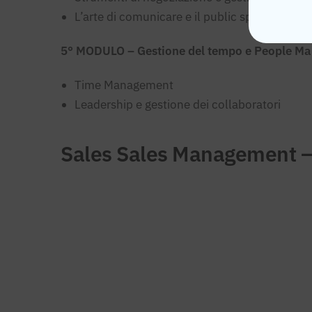
L’arte di comunicare e il public speaking
5° MODULO – Gestione del tempo e People M
Time Management
Leadership e gestione dei collaboratori
Sales Sales Management –