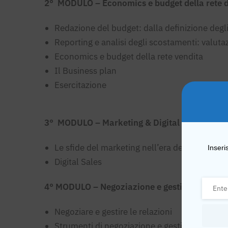
2° MODULO – Economics e budget della rete d
Redazione del budget: dalla definizione degli 
Reporting e analisi degli scostamenti: valutazi
Economics e budget della rete vendita
Il Business plan
Esercitazione
3° MODULO – Marketing & Digital Sales
Le sfide del marketing nell’era della trasform
Inseri
Digital Sales
4° MODULO – Negoziazione e gestione della r
Negoziare e gestire le relazioni
Strumenti di negoziazione e gestione della r