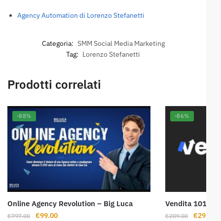
Agency Automation di Lorenzo Stefanetti
Categoria:
SMM Social Media Marketing
Tag:
Lorenzo Stefanetti
Prodotti correlati
-88%
-86%
Online Agency Revolution – Big Luca
Vendita 101 – A
Il
Il
Il
Il
€
99.00
€
29.00
€
797.00
€
209.00