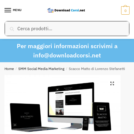
Skip
Skip
to
to
MENU
0
navigation
content
Cerca:
Cerca
Per maggiori informazioni scrivimi a
info@downloadcorsi.net
Home
/
SMM Social Media Marketing
/
Scacco Matto di Lorenzo Stefanetti