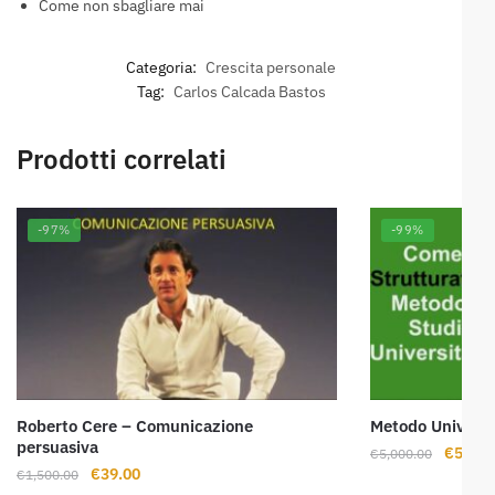
Come non sbagliare mai
Categoria:
Crescita personale
Tag:
Carlos Calcada Bastos
Prodotti correlati
-97%
-99%
Roberto Cere – Comunicazione
Metodo Universi
persuasiva
Il
€
59.00
€
5,000.00
Il
Il
€
39.00
€
1,500.00
prezzo