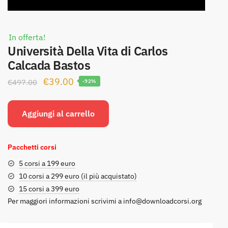
In offerta!
Università Della Vita di Carlos
Calcada Bastos
Il
Il
€
39.00
€
497.00
-92%
prezzo
prezzo
originale
attuale
Aggiungi al carrello
era:
è:
€497.00.
€39.00.
Pacchetti corsi
5 corsi a 199 euro
10 corsi a 299 euro (il più acquistato)
15 corsi a 399 euro
Per maggiori informazioni scrivimi a
info@downloadcorsi.org