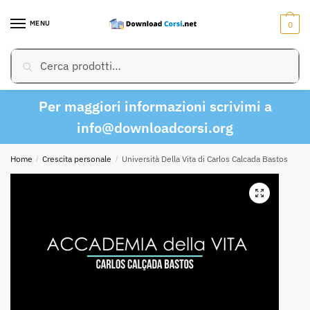
Skip
Skip
to
to
MENU
0
navigation
content
Cerca:
Cerca
Per maggiori informazioni scrivimi a
info@downloadcorsi.org
Home
/
Crescita personale
/
Università Della Vita di Carlos Calcada Bastos