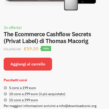
In offerta!
The Ecommerce Cashflow Secrets
(Privat Label) di Thomas Macorig
Il
Il
€
59.00
€
3,000.00
-98%
prezzo
prezzo
originale
attuale
Aggiungi al carrello
era:
è:
€3,000.00.
€59.00.
Pacchetti corsi
5 corsi a 199 euro
10 corsi a 299 euro (il più acquistato)
15 corsi a 399 euro
Per maggiori informazioni scrivimi a
info@downloadcorsi.org