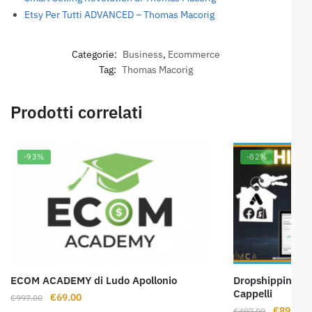
Etsy Per Tutti ADVANCED – Thomas Macorig
Categorie:
Business
,
Ecommerce
Tag:
Thomas Macorig
Prodotti correlati
-93%
-82%
ECOM ACADEMY di Ludo Apollonio
Dropshipping Dig
Cappelli
Il
Il
€
69.00
€
997.00
Il
Il
€
89.00
€
497.00