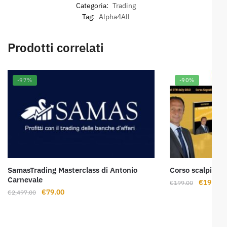
Categoria:
Trading
Tag:
Alpha4All
Prodotti correlati
-97%
-90%
SamasTrading Masterclass di Antonio
Corso scalping d
Carnevale
Il
Il
€
19.00
€
199.00
Il
Il
€
79.00
€
2,497.00
prezzo
p
prezzo
prezzo
originale
a
originale
attuale
era:
è:
era:
è:
€199.00.
€