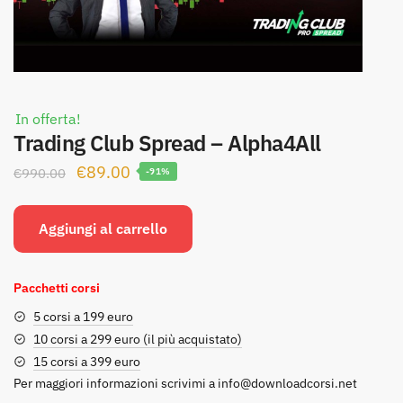
In offerta!
Trading Club Spread – Alpha4All
Il
Il
€
89.00
€
990.00
-91%
prezzo
prezzo
originale
attuale
Aggiungi al carrello
era:
è:
€990.00.
€89.00.
Pacchetti corsi
5 corsi a 199 euro
10 corsi a 299 euro (il più acquistato)
15 corsi a 399 euro
Per maggiori informazioni scrivimi a
info@downloadcorsi.net