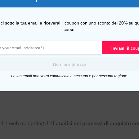
del settore ed oggi è disponibile e consultabile esclusivam
sci sotto la tua email e riceverai il coupon con uno sconto del 20% su qu
corso.
li e Manuel Faè, tra i veterani del web marketing italiano, a
ore ed è la sintesi di più di 15 anni di esperienza, studio e 
Inviami il co
Non mi interessa
La tua email non verrà comunicata a nessuno e per nessuna ragione.
ei concetti di
Domanda Latente
e
Domanda Consapevole
rcettazione di potenziali clienti. I due termini sono ormai 
o del web marketing dell’
analisi dei processi di acquisto
com