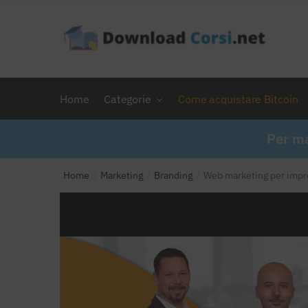
Skip
Skip
to
to
navigation
content
Home
Categorie
Come acquistare Bitcoin
Per ma
Home
Marketing
Branding
Web marketing per impre
/
/
/