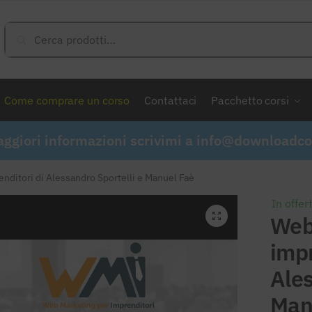
Cerca:
Cerca
Come comprare un corso
Contattaci
Pacchetto corsi
ggiori informazioni scrivimi a
info@downloadcor
nditori di Alessandro Sportelli e Manuel Faè
In offer
Web
impr
Ales
Man