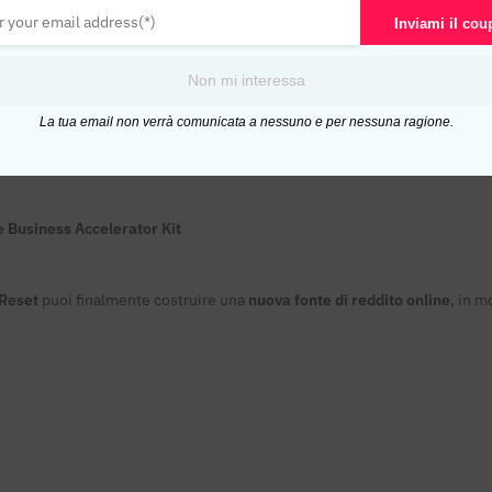
sogno per partire e scalare velocemente:
Inviami il co
Non mi interessa
La tua email non verrà comunicata a nessuno e per nessuna ragione.
 Business Accelerator Kit
 Reset
puoi finalmente costruire una
nuova fonte di reddito online
, in 