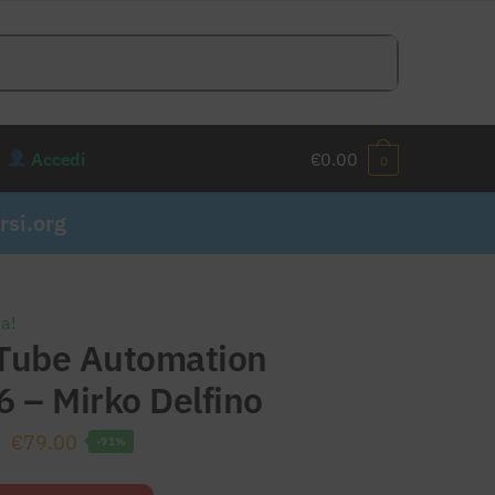
Accedi
€
0.00
0
si.org
ta!
Tube Automation
 – Mirko Delfino
Il
Il
€
79.00
-91%
prezzo
prezzo