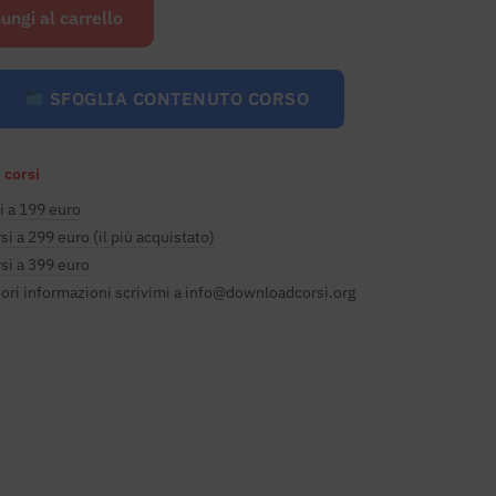
originale
attuale
ungi al carrello
era:
è:
€847.00.
€79.00.
SFOGLIA CONTENUTO CORSO
 corsi
i a 199 euro
si a 299 euro (il più acquistato)
si a 399 euro
ori informazioni scrivimi a
info@downloadcorsi.org