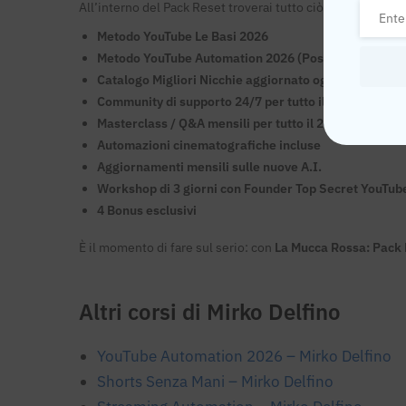
All’interno del Pack Reset troverai tutto ciò di cui hai bi
Metodo YouTube Le Basi 2026
Metodo YouTube Automation 2026 (Post-Reset)
Catalogo Migliori Nicchie aggiornato ogni mese
Community di supporto 24/7 per tutto il 2026
Masterclass / Q&A mensili per tutto il 2026
Automazioni cinematografiche incluse
Aggiornamenti mensili sulle nuove A.I.
Workshop di 3 giorni con Founder Top Secret YouTube
4 Bonus esclusivi
È il momento di fare sul serio: con
La Mucca Rossa: Pack
Altri corsi di Mirko Delfino
YouTube Automation 2026 – Mirko Delfino
Shorts Senza Mani – Mirko Delfino