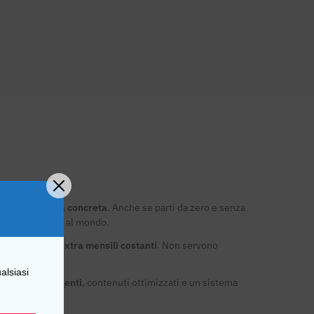
ne
in una
realtà concreta
. Anche se parti da zero e senza
forma numero uno al mondo.
nerare
entrate extra mensili costanti
. Non servono
pendio online
.
alsiasi
rocessi intelligenti
, contenuti ottimizzati e un sistema