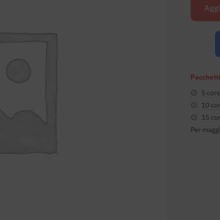
Aggi
Pacchetti
5 cors
10 cor
15 cor
Per maggi