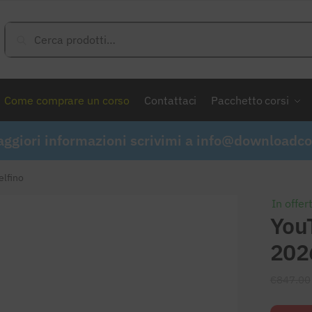
Cerca:
Cerca
Come comprare un corso
Contattaci
Pacchetto corsi
ggiori informazioni scrivimi a
info@downloadcor
elfino
In offer
You
2026
€
847.00